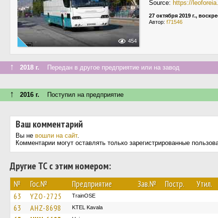
Source:
https://leofore
27 октября 2019 г., воскр
Автор:
f71546
454
↑
2018 г.
Передан в другое предприятие или на завод
↑
2016 г.
Поступил на предприятие
Ваш комментарий
Вы не
вошли на сайт
.
Комментарии могут оставлять только зарегистрированные пользов
Другие ТС с этим номером:
№
Гос.№
Предприятие
Зав.№
Постр.
Утил.
63
YZO-2725
TrainΟSE
63
AHZ-8698
KTEL Kavala