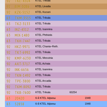
92
TKE-4304
ΚΤΕL Τrikala
92
BIM-3086
KTEL Livadia
92
KZK-5152
ΚΤΕL Kozani
63
TKM-3515
ΚΤΕL Τrikala
63
TKZ-3133
ΚΤΕL Τrikala
63
INZ-4312
KTEL Ioannina
63
MIX-1480
ΚΤΕL Phthiotis
63
TKH-7447
ΚΤΕL Τrikala
92
HKZ-9971
KTEL Chania–Reth.
92
TKT-6992
ΚΤΕL Τrikala
92
KMP-6230
KTEL Messinia
92
AXT-3717
KTEL Achaia
92
INK-6656
KTEL Ioannina
92
TKN-1492
ΚΤΕL Τrikala
92
TPE-3800
KTEL Arcadia
92
TKM-8092
ΚΤΕL Τrikala
92
TKB-7600
ΚΤΕL Τrikala
60254
63
20420
6-й KTEL Афины
1948
63
52858
6-й KTEL Афины
1948