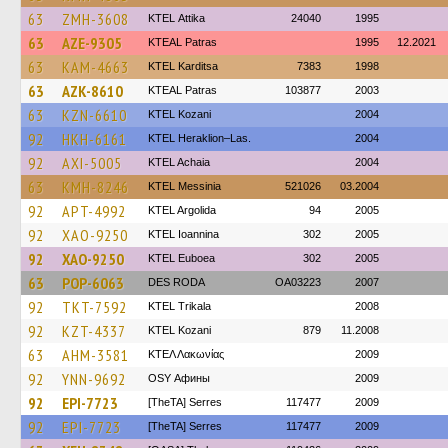
63
ZMH-3608
KΤΕL Αttika
24040
1995
63
AZE-9305
KTEAL Patras
1995
12.2021
63
KAM-4663
ΚΤΕL Karditsa
7383
1998
63
AZK-8610
KTEAL Patras
103877
2003
63
KZN-6610
ΚΤΕL Kozani
2004
92
HKH-6161
KTEL Heraklion–Las.
2004
92
AXI-5005
KTEL Achaia
2004
63
KMH-8246
KTEL Messinia
521026
03.2004
92
APT-4992
KTEL Argolida
94
2005
92
XAO-9250
KTEL Ioannina
302
2005
92
XAO-9250
ΚΤΕL Euboea
302
2005
63
POP-6063
DES RODA
OA03223
2007
92
TKT-7592
ΚΤΕL Τrikala
2008
92
KZT-4337
ΚΤΕL Kozani
879
11.2008
63
AHM-3581
ΚΤΕΛ Λακωνίας
2009
92
YNN-9692
OSY Афины
2009
92
EPI-7723
[TheTA] Serres
117477
2009
92
EPI-7723
[TheTA] Serres
117477
2009