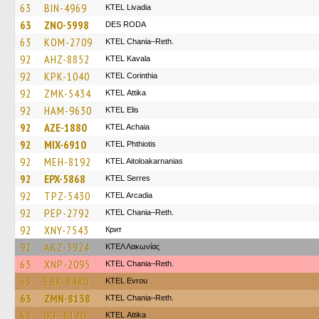
63
BIN-4969
KTEL Livadia
63
ZNO-5998
DES RODA
63
KOM-2709
KTEL Chania–Reth.
92
AHZ-8852
KTEL Kavala
92
KPK-1040
KTEL Corinthia
92
ZMK-5434
KΤΕL Αttika
92
HAM-9630
KTEL Elis
92
AZE-1880
KTEL Achaia
92
MIX-6910
ΚΤΕL Phthiotis
92
MEH-8192
KTEL Aitoloakarnanias
92
EPX-5868
KTEL Serres
92
TPZ-5430
KTEL Arcadia
92
PEP-2792
KTEL Chania–Reth.
92
XNY-7543
Крит
92
AKZ-3924
ΚΤΕΛ Λακωνίας
63
XNP-2095
KTEL Chania–Reth.
63
EBK-8480
KTEL Evrou
63
ZMN-8138
KTEL Chania–Reth.
63
IKE-6120
KΤΕL Αttika