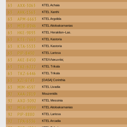
63
AXX-3063
KTEL Achaia
63
AHK-1563
KTEL Xanthi
63
APM-6663
KTEL Argolida
63
MEB-8946
KTEL Aitoloakarnanias
63
HKE-9893
KTEL Heraklion–Las.
63
KTE-7663
KTEL Kastoria
63
KTA-5533
KTEL Kastoria
63
PIP-8430
KTEL Larissa
63
AKE-8450
ΚΤΕΛ Λακωνίας
63
TKE-6222
ΚΤΕL Τrikala
63
TKZ-6446
ΚΤΕL Τrikala
63
XZI-6743
[OASA] Corinthia
63
MIM-4597
KTEL Livadia
92
XAA-2819
Mouzenidis
92
AXO-3092
KTEL Messinia
92
MEA-9999
KTEL Aitoloakarnanias
92
PIP-8880
KTEL Larissa
92
TPA-6336
KTEL Arcadia