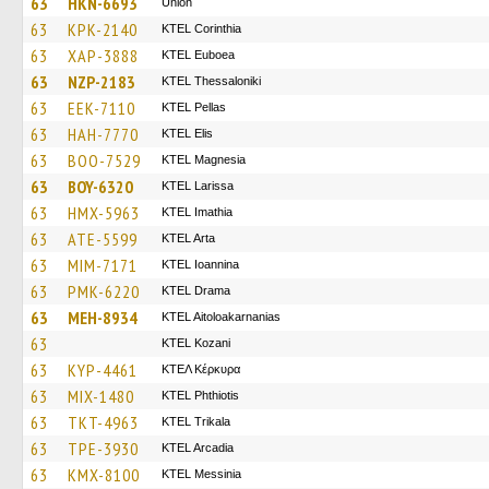
63
HKN-6693
Union
63
KPK-2140
KTEL Corinthia
63
XAP-3888
ΚΤΕL Euboea
63
NZP-2183
KTEL Thessaloniki
63
EEK-7110
KTEL Pellas
63
HAH-7770
KTEL Elis
63
BOO-7529
ΚΤΕL Magnesia
63
BOY-6320
KTEL Larissa
63
HMX-5963
KTEL Imathia
63
ATE-5599
KTEL Arta
63
MIM-7171
KTEL Ioannina
63
PMK-6220
KTEL Drama
63
MEH-8934
KTEL Aitoloakarnanias
63
ΚΤΕL Kozani
63
KYP-4461
ΚΤΕΛ Κέρκυρα
63
MIX-1480
ΚΤΕL Phthiotis
63
TKT-4963
ΚΤΕL Τrikala
63
TPE-3930
KTEL Arcadia
63
KMX-8100
KTEL Messinia