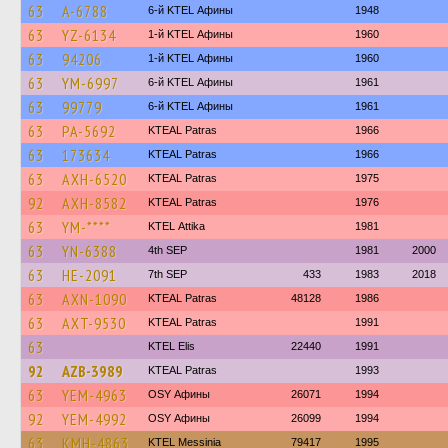
63
A-6788
6-й KTEL Афины
1948
63
YZ-6134
1-й KTEL Афины
1960
63
94206
1-й KTEL Афины
1960
63
YM-6997
6-й KTEL Афины
1961
63
99779
6-й KTEL Афины
1961
63
PA-5692
KTEAL Patras
1966
63
173634
KTEAL Patras
1966
63
AXH-6520
KTEAL Patras
1975
92
AXH-8582
KTEAL Patras
1976
63
YM-****
KΤΕL Αttika
1981
63
YN-6388
4th SEP
1981
2000
63
HE-2091
7th SEP
433
1983
2018
63
AXN-1090
KTEAL Patras
48128
1986
63
AXT-9530
KTEAL Patras
1991
63
KTEL Elis
22440
1991
92
AZB-3989
KTEAL Patras
1993
63
YEM-4963
OSY Афины
26071
1994
92
YEM-4992
OSY Афины
26099
1994
63
KMH-4863
KTEL Messinia
79417
1995