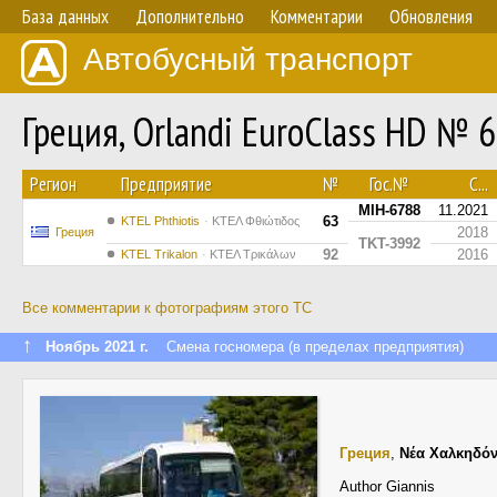
База данных
Дополнительно
Комментарии
Обновления
Автобусный транспорт
Греция, Orlandi EuroClass HD № 
Регион
Предприятие
№
Гос.№
С...
MIH-6788
11.2021
63
ΚΤΕL Phthiotis
ΚΤΕΛ Φθιώτιδος
2018
Греция
TKT-3992
92
2016
ΚΤΕL Τrikalon
ΚΤΕΛ Τρικάλων
Все комментарии к фотографиям этого ТС
↑
Ноябрь 2021 г.
Смена госномера (в пределах предприятия)
Греция
,
Νέα Χαλκηδό
Author Giannis