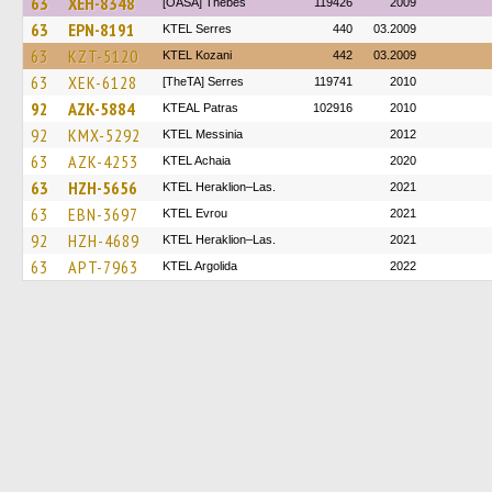
63
XEH-8348
[OASA] Thebes
119426
2009
63
EPN-8191
KTEL Serres
440
03.2009
63
KZT-5120
ΚΤΕL Kozani
442
03.2009
63
XEK-6128
[TheTA] Serres
119741
2010
92
AZK-5884
KTEAL Patras
102916
2010
92
KMX-5292
KTEL Messinia
2012
63
AZK-4253
KTEL Achaia
2020
63
HZH-5656
KTEL Heraklion–Las.
2021
63
EBN-3697
KTEL Evrou
2021
92
HZH-4689
KTEL Heraklion–Las.
2021
63
APT-7963
KTEL Argolida
2022