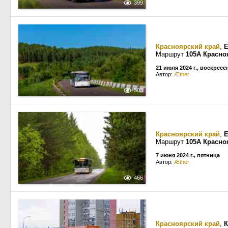
399
Красноярский край
,
Е
Маршрут
105А Красно
21 июля 2024 г., воскресе
Автор:
Æther
503
Красноярский край
,
Е
Маршрут
105А Красно
7 июня 2024 г., пятница
Автор:
Æther
466
Красноярский край
,
К