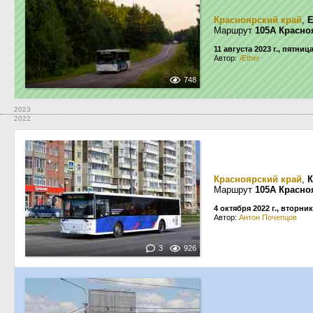
Красноярский край
,
Е
Маршрут
105А Красно
11 августа 2023 г., пятниц
Автор:
Æther
748
2023
2022
Красноярский край
,
К
Маршрут
105А Красно
4 октября 2022 г., вторник
Автор:
Антон Почепцов
3
926