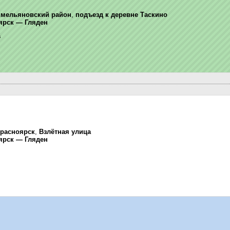
мельяновский район
,
подъезд к деревне Таскино
ярск — Гляден
а
расноярск
,
Взлётная улица
ярск — Гляден