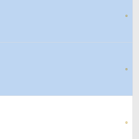
¤
¤
¤