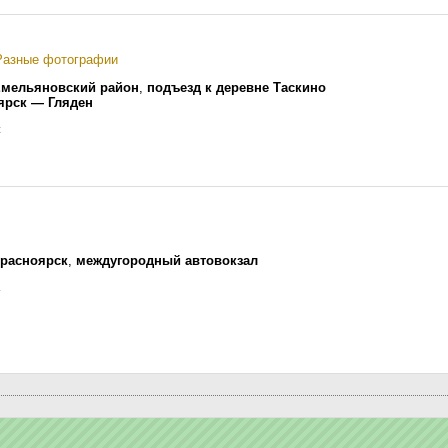
Разные фотографии
мельяновский район
,
подъезд к деревне Таскино
ярск — Гляден
к
расноярск
,
междугородный автовокзал