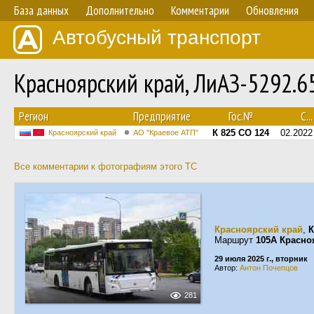
База данных
Дополнительно
Комментарии
Обновления
Автобусный транспорт
Красноярский край, ЛиАЗ-5292.6
Регион
Предприятие
Гос.№
С...
К 825 СО 124
02.2022
Красноярский край
АО "Краевое АТП"
Все комментарии к фотографиям этого ТС
Красноярский край
,
К
Маршрут
105А Красно
29 июля 2025 г., вторник
Автор:
Антон Почепцов
281