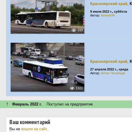
Красноярский край
,
К
9 июля 2022 г., суббота
Автор:
Ashark94
193
Красноярский край
,
К
27 апреля 2022 г., среда
Автор:
Антон Почепцов
1322
↑
Февраль 2022 г.
Поступил на предприятие
Ваш комментарий
Вы не
вошли на сайт
.