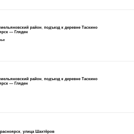
мельяновский район
,
подъезд к деревне Таскино
ярск — Гляден
нье
мельяновский район
,
подъезд к деревне Таскино
ярск — Гляден
расноярск
,
улица Шахтёров