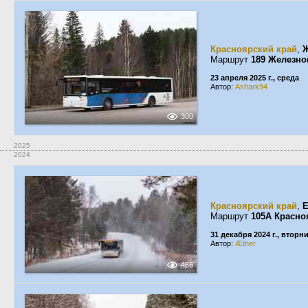
Красноярский край
,
Ж
Маршрут
189 Железно
23 апреля 2025 г., среда
Автор:
Ashark94
300
2025
2024
Красноярский край
,
Е
Маршрут
105А Красно
31 декабря 2024 г., вторн
Автор:
Æther
486