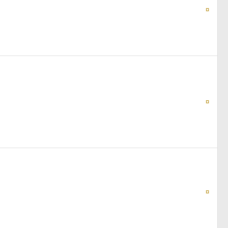
¤
¤
¤