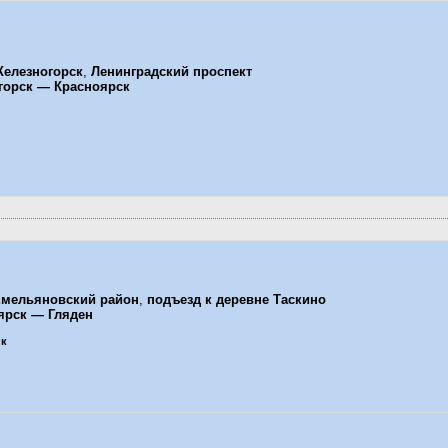
елезногорск
,
Ленинградский проспект
горск — Красноярск
мельяновский район
,
подъезд к деревне Таскино
ярск — Гляден
ик