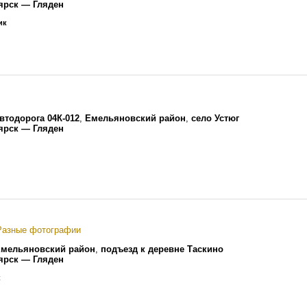
ярск — Гляден
ик
втодорога 04К-012
,
Емельяновский район
,
село Устюг
ярск — Гляден
Разные фотографии
мельяновский район
,
подъезд к деревне Таскино
ярск — Гляден
к