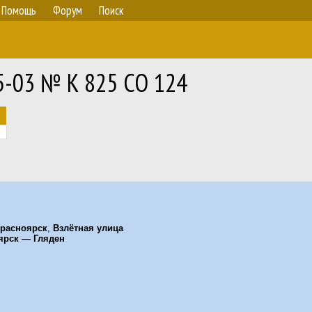
Помощь
Форум
Поиск
5-03 № К 825 СО 124
расноярск
,
Взлётная улица
ярск — Гляден