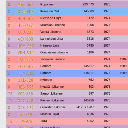
8
MAL-467
Ruponen
223 / 73
1973
8
OAT-808
Koiviston Oulu
145009
1973
8
HCH-308
Niemisen Linjat
1172
1974
8
HCR-777
Mikkolan Liikenne
1208
1974
8
ACU-226
Vekka Liikenne
3773
1974
8
ACX-800
Lahnuksen Linja
3816
1974
8
HCM-963
Hämeen Linja
3750
1974
8
VBN-530
Oravaisten Liikenne
1186
1974
8
LAU-475
Toivosen Liikenne
1974
1984
8
ECO-308
Förbom
145117
1974
1989
8
TEM-208
Förbom
145117
1974
1989
8
OKL-628
Kyllonen
652
1975
8
HEB-333
Kyttälän Liikenne
603
1975
78
VCS-678
Sarpon Liikenne
697
1975
78
OCC-778
Kainuun Liikenne
145250
1975
8
OCE-122
Oulaisten Liikenne
94175 / 1287
1975
8
LBJ-969
Möllärin Linjat
4036
1975
78
TJV-978
TuKL
4252
1976
Matka Mäkelä
1976