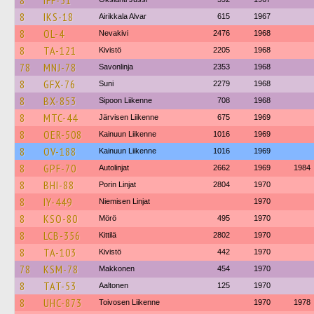
8
IFF-51
8
IKS-18
Airikkala Alvar
615
1967
8
OL-4
Nevakivi
2476
1968
8
TA-121
Kivistö
2205
1968
78
MNJ-78
Savonlinja
2353
1968
8
GFX-76
Suni
2279
1968
8
BX-853
Sipoon Liikenne
708
1968
8
MTC-44
Järvisen Liikenne
675
1969
8
OER-508
Kainuun Liikenne
1016
1969
8
OV-188
Kainuun Liikenne
1016
1969
8
GPF-70
Autolinjat
2662
1969
1984
8
BHI-88
Porin Linjat
2804
1970
8
IY-449
Niemisen Linjat
1970
8
KSO-80
Mörö
495
1970
8
LCB-356
Kittilä
2802
1970
8
TA-103
Kivistö
442
1970
78
KSM-78
Makkonen
454
1970
8
TAT-53
Aaltonen
125
1970
8
UHC-873
Toivosen Liikenne
1970
1978