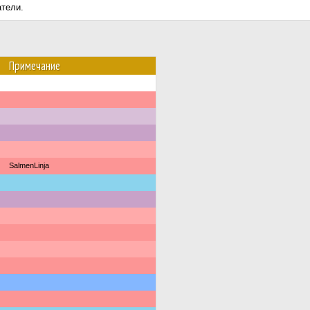
атели.
Примечание
SalmenLinja