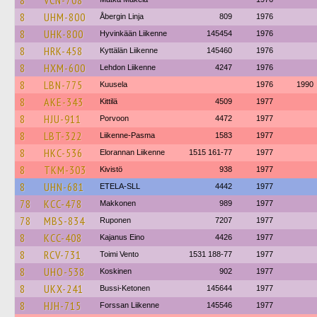
8
VCN-708
8
UHM-800
Åbergin Linja
809
1976
8
UHK-800
Hyvinkään Liikenne
145454
1976
8
HRK-458
Kyttälän Liikenne
145460
1976
8
HXM-600
Lehdon Liikenne
4247
1976
8
LBN-775
Kuusela
1976
1990
8
AKE-343
Kittilä
4509
1977
8
HJU-911
Porvoon
4472
1977
8
LBT-322
Liikenne-Pasma
1583
1977
8
HKC-536
Elorannan Liikenne
1515 161-77
1977
8
TKM-303
Kivistö
938
1977
8
UHN-681
ETELA-SLL
4442
1977
78
KCC-478
Makkonen
989
1977
78
MBS-834
Ruponen
7207
1977
8
KCC-408
Kajanus Eino
4426
1977
8
RCV-731
Toimi Vento
1531 188-77
1977
8
UHO-538
Koskinen
902
1977
8
UKX-241
Bussi-Ketonen
145644
1977
8
HJH-715
Forssan Liikenne
145546
1977