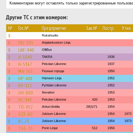
Комментарии могут оставлять только зарегистрированные пользов
Другие ТС с этим номером:
№
Гос.№
Предприятие
Зав.№
Постр.
Утил.
8
Rukahuolto
8
FBJ-305
Anjalankosken Linja
8
LNF-940
OlliBus
8
H-5049
TAKRA
1936
8
H-5367
Pekolan Liikenne
1937
8
MA-765
Разные города
1950
8
HP-408
Hämeen Linja
1952
8
RH-511
Pyhtään Liikenne
1952
8
OH-800
Nevakivi
1953
8
HC-943
Pekolan Liikenne
420
1953
8
TÖ-952
Artturi Anttila
28(I)/71
1954
8
GZE-60
Jokisen Liikenne
1954
1973
8
RC-23
Jokisen Liikenne
1954
1973
8
TGG-35
Porin Linjat
512
1956