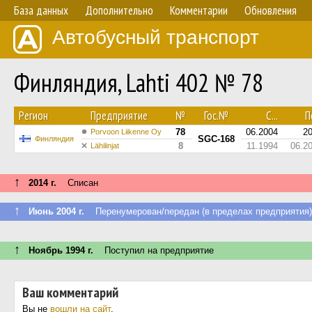
База данных
Дополнительно
Комментарии
Обновления
Автобусный транспорт
Финляндия, Lahti 402 № 78
Регион
Предприятие
№
Гос.№
С...
По
78
06.2004
2
Porvoon Liikenne Oy
SGC-168
Финляндия
8
11.1994
06.2
Lähilinjat
↑
2014 г.
Списан
↑
Июнь 2004 г.
Перенумерован/передан (в пределах предприятия)
↑
Ноябрь 1994 г.
Поступил на предприятие
Ваш комментарий
Вы не
вошли на сайт
.