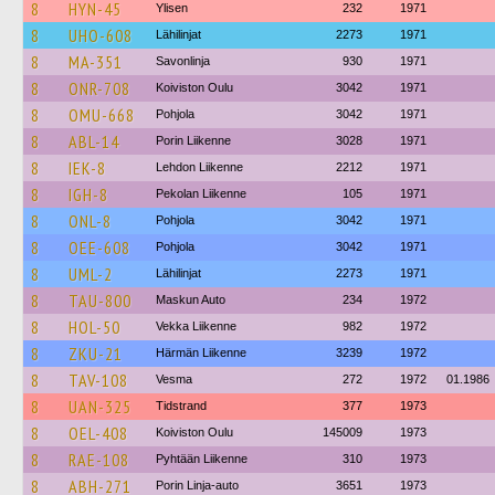
8
HYN-45
Ylisen
232
1971
8
UHO-608
Lähilinjat
2273
1971
8
MA-351
Savonlinja
930
1971
8
ONR-708
Koiviston Oulu
3042
1971
8
OMU-668
Pohjola
3042
1971
8
ABL-14
Porin Liikenne
3028
1971
8
IEK-8
Lehdon Liikenne
2212
1971
8
IGH-8
Pekolan Liikenne
105
1971
8
ONL-8
Pohjola
3042
1971
8
OEE-608
Pohjola
3042
1971
8
UML-2
Lähilinjat
2273
1971
8
TAU-800
Maskun Auto
234
1972
8
HOL-50
Vekka Liikenne
982
1972
8
ZKU-21
Härmän Liikenne
3239
1972
8
TAV-108
Vesma
272
1972
01.1986
8
UAN-325
Tidstrand
377
1973
8
OEL-408
Koiviston Oulu
145009
1973
8
RAE-108
Pyhtään Liikenne
310
1973
8
ABH-271
Porin Linja-auto
3651
1973