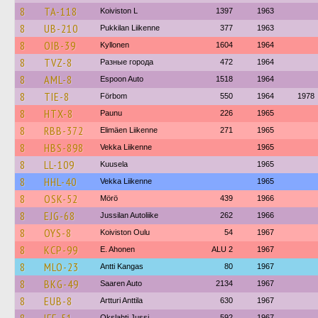
8
TA-118
Koiviston L
1397
1963
8
UB-210
Pukkilan Liikenne
377
1963
8
OIB-39
Kyllonen
1604
1964
8
TVZ-8
Разные города
472
1964
8
AML-8
Espoon Auto
1518
1964
8
TIE-8
Förbom
550
1964
1978
8
HTX-8
Paunu
226
1965
8
RBB-372
Elimäen Liikenne
271
1965
8
HBS-898
Vekka Liikenne
1965
8
LL-109
Kuusela
1965
8
HHL-40
Vekka Liikenne
1965
8
OSK-52
Mörö
439
1966
8
EJG-68
Jussilan Autoliike
262
1966
8
OYS-8
Koiviston Oulu
54
1967
8
KCP-99
E. Ahonen
ALU 2
1967
8
MLO-23
Antti Kangas
80
1967
8
BKG-49
Saaren Auto
2134
1967
8
EUB-8
Artturi Anttila
630
1967
Okslahti Jussi
592
1967