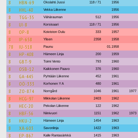
8
HBN-69
Okslahti Jussi
118 / 71
1956
8
HHL-40
Vekka Liikenne
1956
8
TGG-35
Vähärauman
512
1956
8
UI-8
Korsisaari
118 / 71
1956
8
OP-8
Koiviston Oulu
333
1957
8
IP-658
Ylisen
2358
1958
78
IU-518
Paunu
01.1958
8
HP-408
Hämeen Linja
200
1959
8
GBT-9
Toimi Vento
793
1960
8
OSB-12
Kaikkonen Paavo
376
1960
8
GA-445
Pyhtään Liikenne
452
1961
8
OÖ-333
Korhonen Y A
480
1961
8
ZO-874
Norrgård
1046
1961
1977
8
HCG-97
Mikkolan Liikenne
2403
1962
8
HEC-20
Pekolan Liikenne
122
1962
8
HBF-56
Niinivuori
1151
1962
1973
8
HKU-2
Hämeen Linja
1454
1963
8
XÄ-603
Savonlinja
1422
1963
8
EP-867
Kalle Rantasärkkä
1415
1963