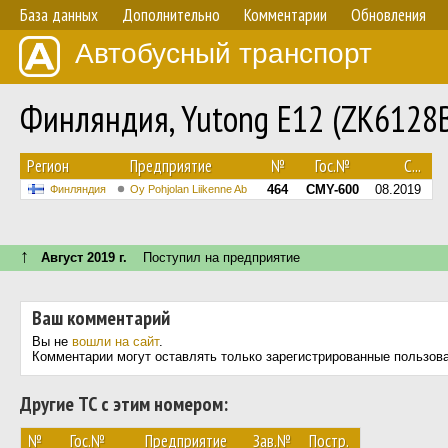
База данных
Дополнительно
Комментарии
Обновления
Автобусный транспорт
Финляндия, Yutong E12 (ZK6128
Регион
Предприятие
№
Гос.№
С...
464
CMY-600
08.2019
Финляндия
Oy Pohjolan Liikenne Ab
↑
Август 2019 г.
Поступил на предприятие
Ваш комментарий
Вы не
вошли на сайт
.
Комментарии могут оставлять только зарегистрированные пользов
Другие ТС с этим номером:
№
Гос.№
Предприятие
Зав.№
Постр.