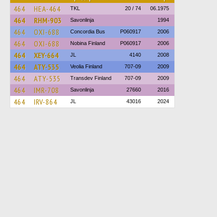
464
HEA-464
TKL
20 / 74
06.1975
464
RHM-903
Savonlinja
1994
464
OXI-688
Concordia Bus
P060917
2006
464
OXI-688
Nobina Finland
P060917
2006
464
XEY-664
JL
4140
2008
464
ATY-535
Veolia Finland
707-09
2009
464
ATY-535
Transdev Finland
707-09
2009
464
IMR-708
Savonlinja
27660
2016
464
IRV-864
JL
43016
2024