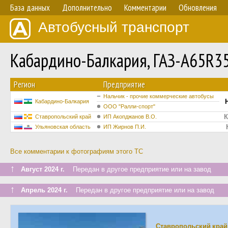
База данных
Дополнительно
Комментарии
Обновления
Автобусный транспорт
Кабардино-Балкария, ГАЗ-A65R3
Регион
Предприятие
Нальчик - прочие коммерческие автобусы
Кабардино-Балкария
ООО "Ралли-спорт"
К
Ставропольский край
ИП Акопджанов В.О.
Ульяновская область
ИП Жирнов П.И.
Все комментарии к фотографиям этого ТС
↑
Август 2024 г.
Передан в другое предприятие или на завод
↑
Апрель 2024 г.
Передан в другое предприятие или на завод
Ставропольский край