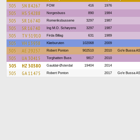
305
SN 84267
FOM
416
1976
305
HS 54288
Norgesbuss
890
1984
305
SR 16740
Romeriksbussene
3297
1987
305
SR 16740
Ing M.O. Schøyens
3297
1987
305
TV 51910
Firda Billag
631
1989
305
VH 13938
Klæburuten
102068
2009
305
AE 29257
Robert Ponton
902510
2010
Go'e Bussa A
305
UA 30415
Torghatten Buss
9817
2010
305
HZ 30380
Gauldal-Østerdal
19404
2014
305
GA 11475
Robert Ponton
2017
Go'e Bussa A