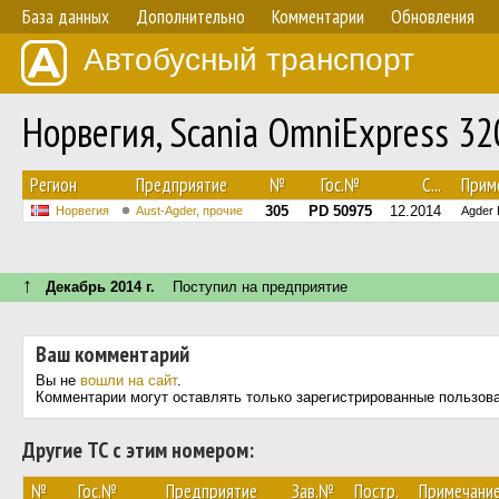
База данных
Дополнительно
Комментарии
Обновления
Автобусный транспорт
Норвегия, Scania OmniExpress 3
Регион
Предприятие
№
Гос.№
С...
Прим
305
PD 50975
12.2014
Норвегия
Aust-Agder, прочие
Agder 
↑
Декабрь 2014 г.
Поступил на предприятие
Ваш комментарий
Вы не
вошли на сайт
.
Комментарии могут оставлять только зарегистрированные пользов
Другие ТС с этим номером:
№
Гос.№
Предприятие
Зав.№
Постр.
Примечани