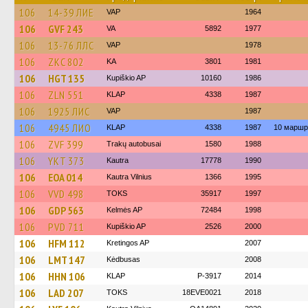
106
14-39 ЛИЕ
VAP
1964
106
GVF 243
VA
5892
1977
106
13-76 ЛЛС
VAP
1978
106
ZKC 802
KA
3801
1981
106
HGT 135
Kupiškio AP
10160
1986
106
ZLN 551
KLAP
4338
1987
106
1925 ЛИС
VAP
1987
106
4945 ЛИО
KLAP
4338
1987
10 маршр
106
ZVF 399
Trakų autobusai
1580
1988
106
YKT 373
Kautra
17778
1990
106
EOA 014
Kautra Vilnius
1366
1995
106
VVD 498
TOKS
35917
1997
106
GDP 563
Kelmės AP
72484
1998
106
PVD 711
Kupiškio AP
2526
2000
106
HFM 112
Kretingos AP
2007
106
LMT 147
Kėdbusas
2008
106
HHN 106
KLAP
P-3917
2014
106
LAD 207
TOKS
18EVE0021
2018