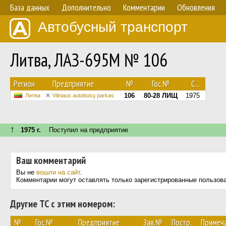
База данных
Дополнительно
Комментарии
Обновления
Автобусный транспорт
Литва, ЛАЗ-695М № 106
Регион
Предприятие
№
Гос.№
С...
106
80-28 ЛИЩ
1975
Литва
Vilniaus autobusų parkas
↑
1975 г.
Поступил на предприятие
Ваш комментарий
Вы не
вошли на сайт
.
Комментарии могут оставлять только зарегистрированные пользов
Другие ТС с этим номером:
№
Гос.№
Предприятие
Зав.№
Постр.
Примеч