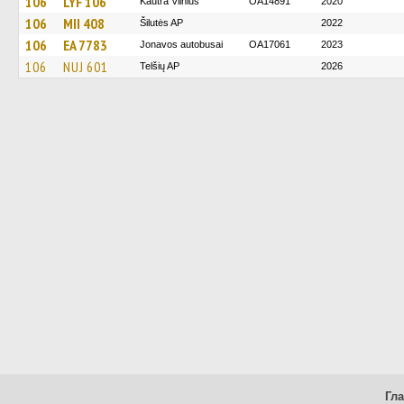
106
LYF 106
Kautra Vilnius
OA14891
2020
106
MII 408
Šilutės AP
2022
106
EA 7783
Jonavos autobusai
OA17061
2023
106
NUJ 601
Telšių AP
2026
Гл