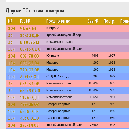
Другие ТС с этим номером:
№
Гос.№
Предприятие
Зав.№
Постр.
Прим
104
ЧС 37-64
Югтранс
35
15-30 ОДР
Третий автобусный парк
35
BH 8523 EI
Измаилавтотранс
104
00-13 ОДО
Третий автобусный парк
104
002-78 ОВ
Югтранс
4606
1977
104
002-95 ОА
Маршрут
265
1979
104
370-02 ОВ
Маршрут
265
1979
104
А 0463 ОЯ
СЕДИНА - ЛТД
265
1979
35
055-33 ОВ
Измаилавтотранс
118637
1983
35
68-79 ОДЯ
Измаилавтотранс
118637
1983
104
1126 ОДП
Измаилавтотранс
19651
1987
104
483-06 ОВ
Лазтранссервис
1219
1989
104
6238 ОДР
Лазтранссервис
1219
1989
104
4550 ОДО
Лазтранссервис
1219
1989
104
177-24 ОВ
Третий автобусный парк
175686
1998