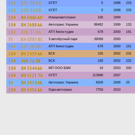
104
025-38 ОА
ОГЕТ
5
1998
233
104
170-34 ОВ
ОГЕТ
5
1998
233
104
BH 0406 AO
Измаилавтотранс
106
1999
104
BH 2688 AA
Автотранс Украина
88482
1999
133
104
018-37 ОА
АТП Киностудии
678
2000
191
35
BH 0385 BE
3 автобусный парк
36058
2000
104
197-20 ОВ
АТП Киностудии
678
2000
191
104
BH 2559 AA
БСК
100
2002
232
104
448-26 ОВ
БСК
100
2002
232
104
BH 3344 AA
МП ООО БАМ
16
2003
200
104
BH 3221 TK
ОГЕТ
113888
2007
35
BH 3524 AA
Автотранс Украина
6509
2008
25
104
BH 3536 AA
Одесавтотранс
7750
2010