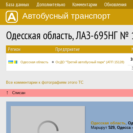
База данных
Дополнительно
Комментарии
Обновления
Автобусный транспорт
Одесская область, ЛАЗ-695НГ № 
Регион
Предприятие
1
Одесская область
ОсДО "Третий автобусный парк" (АТП 15128)
Все комментарии к фотографиям этого ТС
↑
Списан
Одесская область
,
Од
Маршрут
529, Одесса