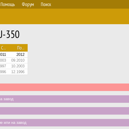
Помощь
Форум
Поиск
U-350
С...
По...
2011
2012
2003
09.2010
1997
10.2003
1996
12.1996
а завод
е или на завод