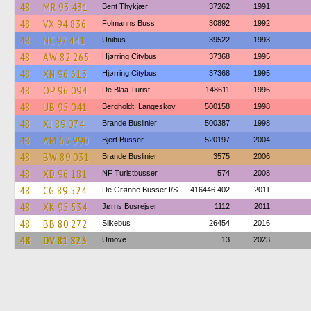
48
MR 93 431
Bent Thykjær
37262
1991
48
VX 94 836
Folmanns Buss
30892
1992
48
NC 97 441
Unibus
39522
1993
48
AW 82 265
Hjørring Citybus
37368
1995
48
XN 96 613
Hjørring Citybus
37368
1995
48
OP 96 094
De Blaa Turist
148611
1996
48
UB 95 041
Bergholdt, Langeskov
500158
1998
48
XJ 89 074
Brande Buslinier
500387
1998
48
AM 63 990
Bjert Busser
520197
2004
48
BW 89 031
Brande Buslinier
3575
2006
48
XD 96 181
NF Turistbusser
574
2008
48
CG 89 524
De Grønne Busser I/S
416446 402
2011
48
XK 95 534
Jørns Busrejser
1112
2011
48
BB 80 272
Silkebus
26454
2016
48
DV 81 823
Umove
13
2023