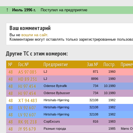
↑
Июль 1996 г.
Поступил на предприятие
Ваш комментарий
Вы не
вошли на сайт
.
Комментарии могут оставлять только зарегистрированные пользов
Другие ТС с этим номером:
№
Гос.№
Предприятие
Зав.№
Постр.
Приме
48
AS 97 085
LJ
871
1960
48
HD 89 251
LJ
8896
1980
48
HJ 97 454
Odense Bytrafik
734
10.1980
48
HJ 97 454
Odense Bybusser
734
10.1980
48
XT 94 483
Hirtshals-Hjørring
32108
1982
48
LV 92 607
Hirtshals-Hjørring
32108
1982
48
LV 92 607
Hirtshals-Hjørring
32108
1982
48
RK 91 218
CopExcurs
816
1983
48
JY 95 679
Разные города
1985
Møns O