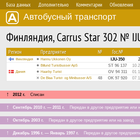
База данных
Дополнительно
Комментарии
Обновления
Автобусный транспорт
Финляндия, Carrus Star 302 № IJ
Регион
Предприятие
№
Гос.№
IJU-350
Финляндия
Hannu Ukkonen Oy
ST 96 137
10.
Billund Turistbusser ApS
OV 94 311
01.
Дания
Haarby Turist
48
OK 97 920
07.
De Blaa Turist- og Minibusser A/S
↑
2012 г.
Списан
↑
Сентябрь 2010 г. — 2011 г.
Передан в другое предприятие или н
↑
Октябрь 2003 г.
Передан в другое предприятие или на завод
↑
Декабрь 1996 г. — Январь 1997 г.
Передан в другое предприяти