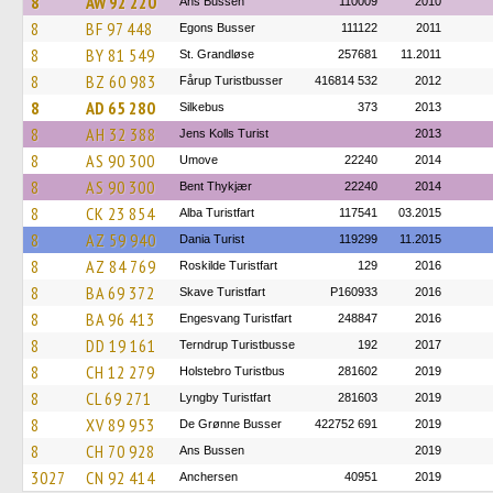
8
AW 92 220
Ans Bussen
110009
2010
8
BF 97 448
Egons Busser
111122
2011
8
BY 81 549
St. Grandløse
257681
11.2011
8
BZ 60 983
Fårup Turistbusser
416814 532
2012
8
AD 65 280
Silkebus
373
2013
8
AH 32 388
Jens Kolls Turist
2013
8
AS 90 300
Umove
22240
2014
8
AS 90 300
Bent Thykjær
22240
2014
8
CK 23 854
Alba Turistfart
117541
03.2015
8
AZ 59 940
Dania Turist
119299
11.2015
8
AZ 84 769
Roskilde Turistfart
129
2016
8
BA 69 372
Skave Turistfart
P160933
2016
8
BA 96 413
Engesvang Turistfart
248847
2016
8
DD 19 161
Terndrup Turistbusse
192
2017
8
CH 12 279
Holstebro Turistbus
281602
2019
8
CL 69 271
Lyngby Turistfart
281603
2019
8
XV 89 953
De Grønne Busser
422752 691
2019
8
CH 70 928
Ans Bussen
2019
3027
CN 92 414
Anchersen
40951
2019