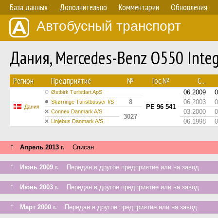
База данных
Дополнительно
Комментарии
Обновления
Автобусный транспорт
Дания, Mercedes-Benz O550 Inte
Регион
Предприятие
№
Гос.№
С...
06.2009
0
Østbirk Turistfart ApS
8
06.2003
0
Skørringe Turistbusser I/S
PE 96 541
Дания
03.2000
0
Connex Danmark A/S
3027
06.1998
0
Linjebus Danmark A/S
↑
Апрель 2013 г.
Списан
↑
Июнь 2009 г.
Передан в другое предприятие или на завод
↑
Июнь 2003 г.
Передан в другое предприятие или на завод
↑
Март 2000 г.
Передан в другое предприятие или на завод