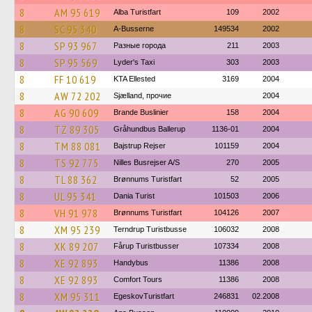
8
AM 95 619
Alba Turistfart
109
2002
8
SC 95 340
A-Busserne
149534
2002
8
SP 93 967
Разные города
211
2003
8
SP 95 569
Lyder's Taxi
303
2003
8
FF 10 619
KTA Ellested
3169
2004
8
AW 72 202
Sjælland, прочие
2004
8
AG 90 609
Brande Buslinier
158
2004
8
TZ 89 305
Gråhundbus Ballerup
1136-01
2004
8
TM 88 081
Bajstrup Rejser
101159
2004
8
TS 92 775
Nilles Busrejser A/S
270
2005
8
TL 88 362
Brønnums Turistfart
52
2005
8
UL 95 341
Dania Turist
101503
2006
8
VH 91 978
Brønnums Turistfart
104126
2007
8
XM 95 239
Terndrup Turistbusse
106032
2008
8
XK 89 207
Fårup Turistbusser
107334
2008
8
XE 92 893
Handybus
11386
2008
8
XE 92 893
Comfort Tours
11386
2008
8
XM 95 311
EgeskovTuristfart
246831
02.2008