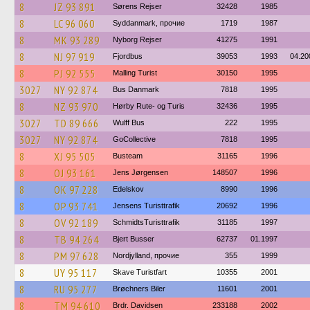
8
JZ 93 891
Sørens Rejser
32428
1985
8
LC 96 060
Syddanmark, прочие
1719
1987
8
MK 93 289
Nyborg Rejser
41275
1991
8
NJ 97 919
Fjordbus
39053
1993
04.20
8
PJ 92 555
Malling Turist
30150
1995
3027
NY 92 874
Bus Danmark
7818
1995
8
NZ 93 970
Hørby Rute- og Turis
32436
1995
3027
TD 89 666
Wulff Bus
222
1995
3027
NY 92 874
GoCollective
7818
1995
8
XJ 95 505
Busteam
31165
1996
8
OJ 93 161
Jens Jørgensen
148507
1996
8
OK 97 228
Edelskov
8990
1996
8
OP 93 741
Jensens Turisttrafik
20692
1996
8
OV 92 189
SchmidtsTuristtrafik
31185
1997
8
TB 94 264
Bjert Busser
62737
01.1997
8
PM 97 628
Nordjylland, прочие
355
1999
8
UY 95 117
Skave Turistfart
10355
2001
8
RU 95 277
Brøchners Biler
11601
2001
8
TM 94 610
Brdr. Davidsen
233188
2002