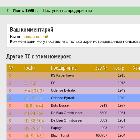
↑
Июнь 1998 г.
Поступил на предприятие
Ваш комментарий
Вы не
вошли на сайт
.
Комментарии могут оставлять только зарегистрированные пользов
Другие ТС с этим номером:
№
Гос.№
Предприятие
Зав.№
Постр.
Ути
8
KS København
1913
8
A 1208
FS
1913
8
MA 80 097
Odense Bytrafik
1949
8
M 17 816
Odense Bytrafik
1949
8
HL 88 644
Bolls Busser
5919
1977
8
MJ 94 269
De Blaa Omnibusser
8890
1981
8
HS 88 604
De Blaa Omnibusser
8889
1981
8
HV 89 715
Papuga
993
1982
8
DN 98 667
Blach Turist
608737
1984