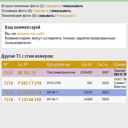
Второстепенные фото (1):
скрывать
/
показывать
Условные фото (0):
скрывать
/
показывать
Технические фото (0):
скрывать
/
показывать
Ваш комментарий
Вы не
вошли на сайт
.
Комментарии могут оставлять только зарегистрированные
пользователи.
Другие ТС с этим номером:
№
Гос.№
Предприятие
Зав.№
Постр.
Примеч
Транзит
7118
ВВ 591 78
Пассажиртранском
1016420
2007
083 Н 78
ООО "Ве
7118
Р 681 СТ 198
НТА-СПб
601
2022
Сервис",
Красное 
7118
Н 519 НХ 198
АП № 7
12570
2022
7118
Т 207 АВ 198
АП № 7
14328
2024