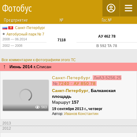
Фотобус
Предприятие
№
Гос.№
Санкт-Петербург
Автобусный парк № 7
АУ 462 78
2008 — 06.2014
7118
2002 — 2008
В 592 ТА 78
Все комментарии к фотографиям этого ТС
↑
Июнь 2014 г.
Списан
Санкт-Петербург
,
ЛиАЗ-5256.25
№
7240 · АУ 850 78
Санкт-Петербург
,
Балканская
площадь
Маршрут
157
563
19 сентября 2013 г., четверг
Автор:
Иванов Константин
2013
2012