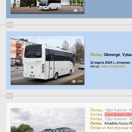
75
2026
2024
Литва
,
Ukmergė
,
Vytau
12 марта 2024 г., вторник
Автор:
Valius Kedainietis
349
2024
2023
Литва
, Uğur Karoser
Литва
,
Jonckheere Mo
Литва
, Uğur Karoser
Литва
, Anadolu Isuzu 
Литва
—
Автобусные п