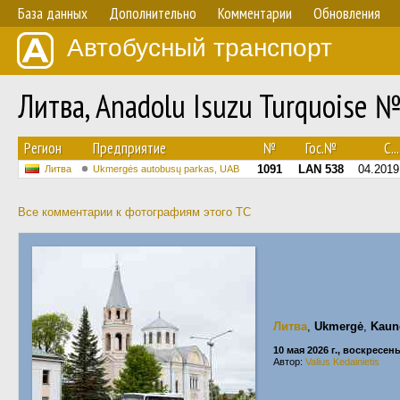
База данных
Дополнительно
Комментарии
Обновления
Автобусный транспорт
Литва, Anadolu Isuzu Turquoise 
Регион
Предприятие
№
Гос.№
С...
1091
LAN 538
04.2019
Литва
Ukmergės autobusų parkas, UAB
Все комментарии к фотографиям этого ТС
Литва
,
Ukmergė
,
Kaun
10 мая 2026 г., воскресен
Автор:
Valius Kedainietis