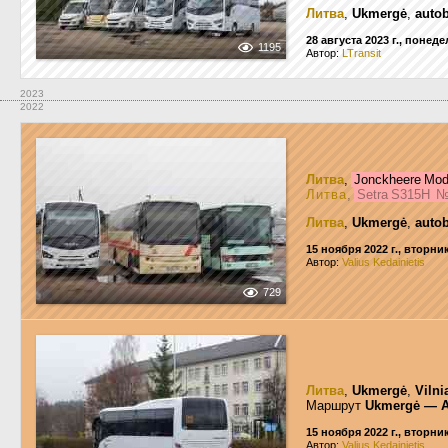
Литва
,
Ukmergė
,
auto
28 августа 2023 г., понед
1195
Автор:
LTransit
2023
2022
Литва
,
Jonckheere Mo
Литва
,
Setra S315H
Литва
,
Ukmergė
,
auto
15 ноября 2022 г., вторни
Автор:
Valius Kedainietis
729
Литва
,
Ukmergė
,
Vilni
Маршрут
Ukmergė — A
15 ноября 2022 г., вторни
Автор:
Valius Kedainietis