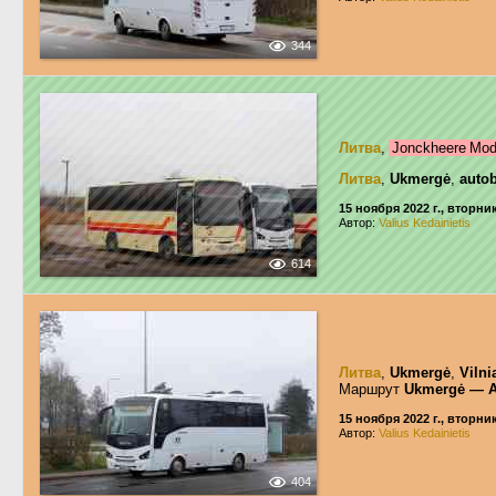
344
Литва
,
Jonckheere Mo
Литва
,
Ukmergė
,
auto
15 ноября 2022 г., вторни
Автор:
Valius Kedainietis
614
Литва
,
Ukmergė
,
Vilni
Маршрут
Ukmergė — A
15 ноября 2022 г., вторни
Автор:
Valius Kedainietis
404