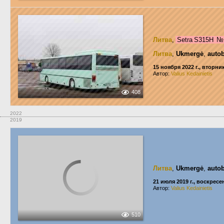
Литва
,
Setra S315H
Литва
,
Ukmergė
,
auto
15 ноября 2022 г., вторни
Автор:
Valius Kedainietis
408
2022
2019
Литва
,
Ukmergė
,
auto
21 июля 2019 г., воскресе
Автор:
Valius Kedainietis
510