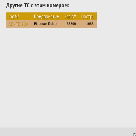
Другие ТС с этим номером:
Гос.№
Предприятие
Зав.№
Постр.
AB-FE 204
Elsesser Reisen
36899
1983
Г