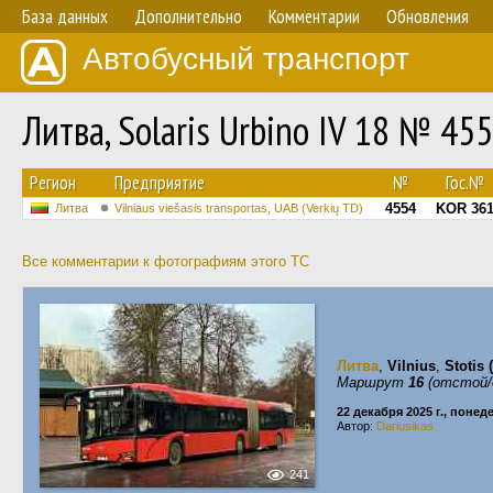
База данных
Дополнительно
Комментарии
Обновления
Автобусный транспорт
Литва, Solaris Urbino IV 18 № 45
Регион
Предприятие
№
Гос.№
4554
KOR 36
Литва
Vilniaus viešasis transportas, UAB (Verkių TD)
Все комментарии к фотографиям этого ТС
Литва
,
Vilnius
,
Stotis 
Маршрут
16
(отстой/
22 декабря 2025 г., поне
Автор:
Dariusikas
241