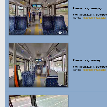
Салон
,
вид вперёд
6 октября 2024 г., воскре
Автор:
Autobusų entuziastai
528
Салон
,
вид назад
6 октября 2024 г., воскре
Автор:
Autobusų entuziastai
410