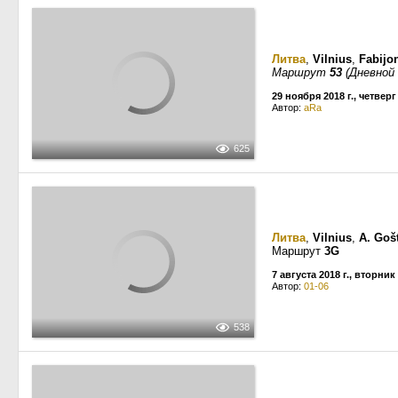
Литва
,
Vilnius
,
Fabijon
Маршрут
53
(Дневной
29 ноября 2018 г., четверг
Автор:
aRa
625
Литва
,
Vilnius
,
A. Goš
Маршрут
3G
7 августа 2018 г., вторник
Автор:
01-06
538