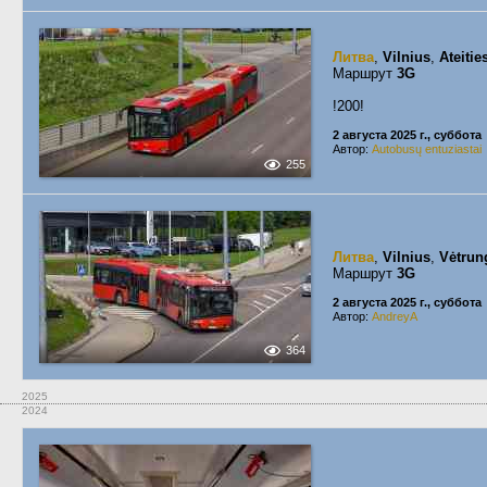
Литва
,
Vilnius
,
Ateitie
Маршрут
3G
!200!
2 августа 2025 г., суббота
Автор:
Autobusų entuziastai
255
Литва
,
Vilnius
,
Vėtrun
Маршрут
3G
2 августа 2025 г., суббота
Автор:
AndreyA
364
2025
2024