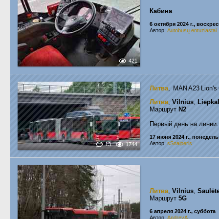
Кабина
6 октября 2024 г., воскре
Автор:
Autobusų entuziastai
421
Литва
, MAN A23 Lion'
Литва
,
Vilnius
,
Liepka
Маршрут
N2
Первый день на линии.
17 июня 2024 г., понедел
Автор:
sSnaiperis
13
1744
Литва
,
Vilnius
,
Saulėte
Маршрут
5G
6 апреля 2024 г., суббота
Автор:
AndreyA