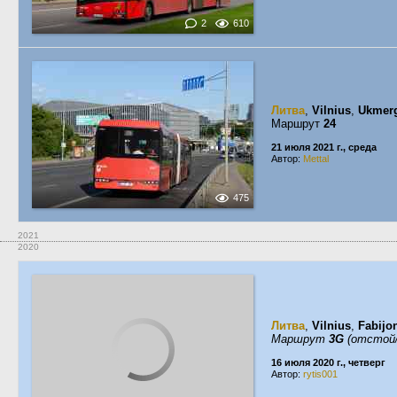
2
610
Литва
,
Vilnius
,
Ukmerg
Маршрут
24
21 июля 2021 г., среда
Автор:
Mettal
475
2021
2020
Литва
,
Vilnius
,
Fabijon
Маршрут
3G
(отстой/
16 июля 2020 г., четверг
Автор:
rytis001