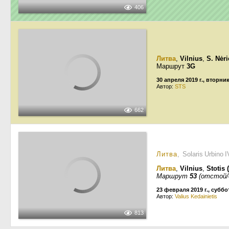
406
Литва
,
Vilnius
,
S. Nėr
Маршрут
3G
30 апреля 2019 г., вторни
Автор:
STS
662
Литва
, Solaris Urbino 
Литва
,
Vilnius
,
Stotis 
Маршрут
53
(отстой/
23 февраля 2019 г., суббо
Автор:
Valius Kedainietis
813