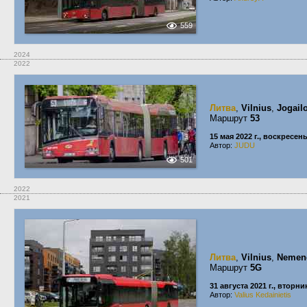
559
2024
2022
Литва
,
Vilnius
,
Jogail
Маршрут
53
15 мая 2022 г., воскресен
Автор:
JUDU
501
2022
2021
Литва
,
Vilnius
,
Nemenč
Маршрут
5G
31 августа 2021 г., вторни
Автор:
Valius Kedainietis