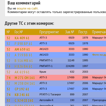
Ваш комментарий
Вы не
вошли на сайт
.
Комментарии могут оставлять только зарегистрированные пользов
Другие ТС с этим номером:
№
Гос.№
Предприятие
Зав.№
Постр.
Примеча
52
КА 409 61
АТП-3
6929
1978
Маршрут 9
52
Р 898 ВР 61
АТП-3
6929
1978
52
АМ 659 61
АК1423
3333
1980
52
А 359 ВВ 61
АК1423
3333
1980
Фото на д
52
В 516 МВ 61
РМПАТП-1
11148
1985
74
Н 826 ВА 61
РМПАТП-1
224289
1997
52
АК 619 61
Крым
632
2003
74
М 271 ОН 161
АТП-3
17499
2006
Маршрут 9
52
М 238 ОН 161
АТП-3
17497
2006
Маршрут 9
52
СР 192 61
АТП-3
17497
2006
Маршрут 9
74
КВ 241 61
РГАТП-1 Таганрог
899
2007
52
С 324 СЕ 161
Автолайн-К
190
2007
Пригородн
Автолайн-К
261
2007
Маршрут 1