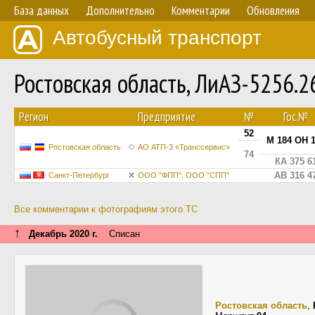
База данных
Дополнительно
Комментарии
Обновления
Автобусный транспорт
Ростовская область, ЛиАЗ-5256.
Регион
Предприятие
№
Гос.№
52
М 184 ОН 
Ростовская область
АО АТП-3 «Транссервис»
74
КА 375 6
АВ 316 4
Санкт-Петербург
ООО "ФПП", ООО "СПП"
Все комментарии к фотографиям этого ТС
↑
Декабрь 2020 г.
Списан
Ростовская область
,