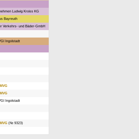
nehmen Ludwig Kroiss KG
us Bayreuth
er Verkehrs- und Bäder-GmbH
VGI Ingolstadt
MVG
MVG
VGI Ingolstadt
MVG
(№ 9323)