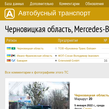
База данных
Дополнительно
Комментарии
Обновления
Автобусный транспорт
Черновицкая область, Mercedes-
Регион
Предприятие
№
Черновицкая область
ТОВ «Буковина-Транс Екіпаж»
Ивано-Франковская область
ФОП Сохан Володимир Іванович
16
Бавария
Griensteidl GmbH
Все комментарии к фотографиям этого ТС
Черновицкая область
Маршрут
20
5 января 2022 г., среда
Автор:
Сашко