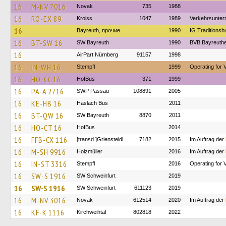
16
M-NV 7016
Novak
735
1988
16
RO-EX 89
Kroiss
1047
1989
Verkehrsunter
16
Bayreuth, прочие
1990
IG Traditionsb
16
BT-SW 16
SW Bayreuth
1990
BVB Bayreuth
16
AirPart Nürnberg
91157
1998
16
IN-WH 16
Stempfl
1999
Operating for 
16
HO-CC 16
HofBus
371
1999
16
PA-A 2716
SWP Passau
108891
2005
16
KE-HB 16
Haslach Bus
2011
16
BT-QW 16
SW Bayreuth
8870
2011
16
HO-CT 16
HofBus
2014
16
FFB-CX 116
[transd.]Griensteidl
7182
2015
Im Auftrag der
16
M-SH 9916
Holzmüller
2016
Im Auftrag der
16
IN-ST 3316
Stempfl
2016
Operating for 
16
SW-S 1916
SW Schweinfurt
2019
16
SW-S 1916
SW Schweinfurt
611123
2019
16
M-NV 3016
Novak
612514
2020
Im Auftrag der
16
KF-K 1116
Kirchweihtal
802818
2022