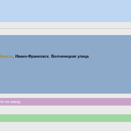
бласть
,
Ивано-Франковск
,
Волчинецкая улица
и на завод