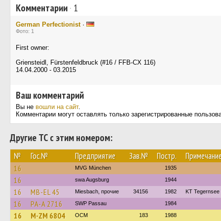
Комментарии
·
1
German Perfectionist
·
Фото: 1
First owner:
Griensteidl, Fürstenfeldbruck (#16 / FFB-CX 116)
14.04.2000 - 03.2015
Ваш комментарий
Вы не
вошли на сайт
.
Комментарии могут оставлять только зарегистрированные пользов
Другие ТС с этим номером:
№
Гос.№
Предприятие
Зав.№
Постр.
Примечани
16
MVG München
1935
16
swa Augsburg
1944
16
MB-EL 45
Miesbach, прочие
34156
1982
KT Tegernsee
16
PA-A 2716
SWP Passau
1984
16
M-ZM 6804
OCM
183
1988