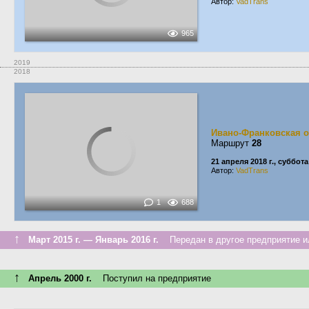
Автор:
VadTrans
965
2019
2018
Ивано-Франковская о
Маршрут
28
21 апреля 2018 г., суббота
Автор:
VadTrans
1
688
↑
Март 2015 г. — Январь 2016 г.
Передан в другое предприятие ил
↑
Апрель 2000 г.
Поступил на предприятие