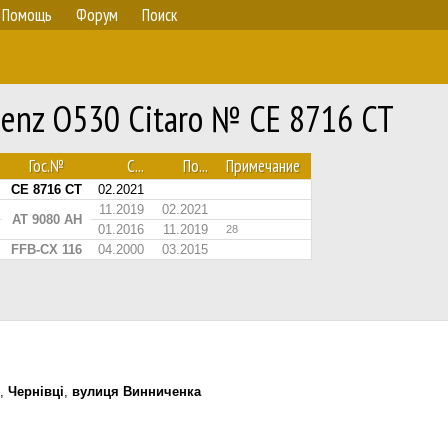
Помощь
Форум
Поиск
Benz O530 Citaro № CE 8716 CT
Гос.№
С...
По...
Примечание
CE 8716 CT
02.2021
11.2019
02.2021
AT 9080 AH
01.2016
11.2019
28
FFB-CX 116
04.2000
03.2015
,
Чернівці
,
вулиця Винниченка