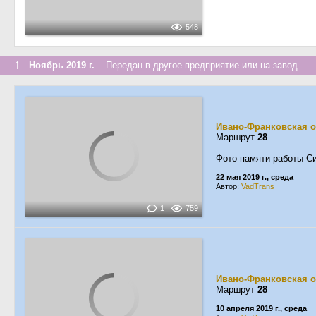
548
↑
Ноябрь 2019 г.
Передан в другое предприятие или на завод
Ивано-Франковская о
Маршрут
28
Фото памяти работы Си
22 мая 2019 г., среда
Автор:
VadTrans
1
759
Ивано-Франковская о
Маршрут
28
10 апреля 2019 г., среда