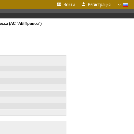
Войти
Регистрация
сса (АС "АВ Привоз")