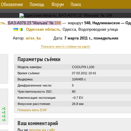
Обновления
Помощь
Форум
Поиск
сть
,
БАЗ-А079.23 "Мальва"
№
104
— маршрут
548, Надлиманское — Оде
Одесская область
, Одесса, Водопроводная улица
Автор:
ariss_ka
Дата:
7 марта 2011 г., понедельник
Показать место съёмки на карте
Параметры съёмки
Модель камеры:
COOLPIX L100
Время съёмки:
07.03.2011 10:41
Выдержка:
10/6485 с
Диафрагменное число:
5
Чувствительность ISO:
80
Компенсация экспозиции:
–0.7 EV
Фокусное расстояние:
26.8 мм
+1
Показать весь EXIF
+1
+1
+1
Ваш комментарий
Вы не
вошли на сайт
.