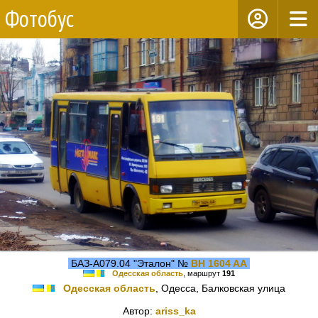
Фотобус
БАЗ-А079.04 "Эталон" №
BH 1604 AA
Одесская область
, маршрут
191
Одесская область
, Одесса, Балковская улица
Автор:
ariss_ka