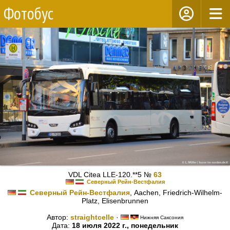
Фотобус
VDL Citea LLE-120.**5 №
63
Северный Рейн-Вестфалия
Северный Рейн-Вестфалия
, Aachen, Friedrich-Wilhelm-
Platz, Elisenbrunnen
Автор:
straightcelle
·
Нижняя Саксония
Дата:
18 июля 2022 г., понедельник