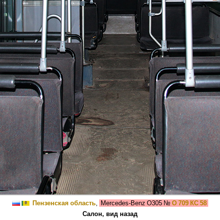
Пензенская область
,
Mercedes-Benz O305
№
О 709 КС 58
Салон, вид назад