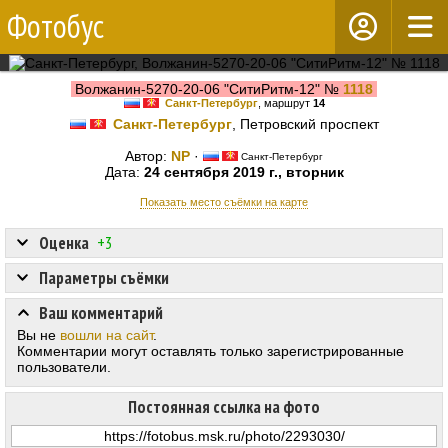
Фотобус
Волжанин-5270-20-06 "СитиРитм-12" №
1118
Санкт-Петербург
, маршрут
14
Санкт-Петербург
, Петровский проспект
Автор:
NP
·
Санкт-Петербург
Дата:
24 сентября 2019 г., вторник
Показать место съёмки на карте
Оценка
+3
Параметры съёмки
Ваш комментарий
Вы не
вошли на сайт
.
Комментарии могут оставлять только зарегистрированные
пользователи.
Постоянная ссылка на фото