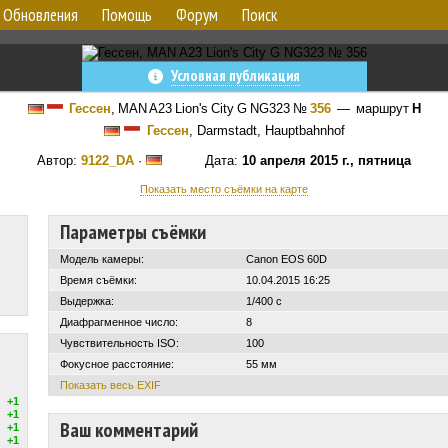
Обновления
Помощь
Форум
Поиск
Условная публикация
Гессен
,
MAN A23 Lion's City G NG323
№
356
— маршрут
H
Гессен
, Darmstadt, Hauptbahnhof
Автор:
9122_DA
·
Дата:
10 апреля 2015 г., пятница
Показать место съёмки на карте
Параметры съёмки
Модель камеры:
Canon EOS 60D
Время съёмки:
10.04.2015 16:25
Выдержка:
1/400 с
Диафрагменное число:
8
Чувствительность ISO:
100
Фокусное расстояние:
55 мм
Показать весь EXIF
+1
+1
Ваш комментарий
+1
+1