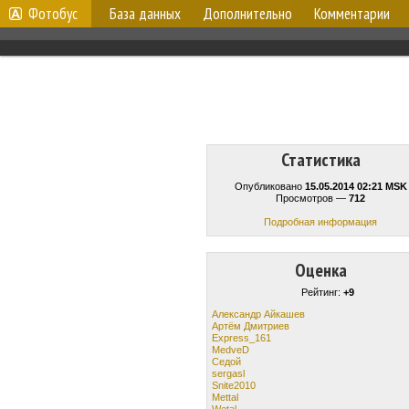
Фотобус
База данных
Дополнительно
Комментарии
Статистика
Опубликовано
15.05.2014 02:21 MSK
Просмотров —
712
Подробная информация
Оценка
Рейтинг:
+9
Александр Айкашев
Артём Дмитриев
Express_161
MedveD
Cедой
sergasl
Snite2010
Mettal
Wetal