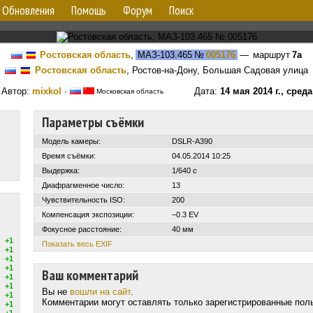
Обновления
Помощь
Форум
Поиск
Ростовская область
,
МАЗ-103.465
№
005176
— маршрут
7а
Ростовская область
, Ростов-на-Дону, Большая Садовая улица
Автор:
mixkol
·
Дата:
14 мая 2014 г., среда
Московская область
Параметры съёмки
Модель камеры:
DSLR-A390
Время съёмки:
04.05.2014 10:25
Выдержка:
1/640 с
Диафрагменное число:
13
Чувствительность ISO:
200
Компенсация экспозиции:
–0.3 EV
Фокусное расстояние:
40 мм
+1
Показать весь EXIF
+1
+1
+1
Ваш комментарий
+1
+1
Вы не
вошли на сайт
.
+1
Комментарии могут оставлять только зарегистрированные пол
+1
+1