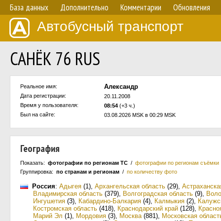
База данных
Дополнительно
Комментарии
Обновления
Автобусный транспорт
САНЁК 76 RUS
Александр
Реальное имя:
Дата регистрации:
20.11.2008
Время у пользователя:
08:54
(+3 ч.)
Был на сайте:
03.08.2026 MSK в 00:29 MSK
География
Показать:
фотографии по регионам ТС
/
фотографии по регионам съёмки
Группировка:
по странам и регионам
/
по количеству фото
Россия
:
Адыгея
(1)
,
Архангельская область
(29)
,
Астраханска
Владимирская область
(379)
,
Волгоградская область
(9)
,
Воло
Ингушетия
(3)
,
Кабардино-Балкария
(4)
,
Калмыкия
(2)
,
Калужс
Костромская область
(418)
,
Краснодарский край
(128)
,
Красно
Марий Эл
(1)
,
Мордовия
(3)
,
Москва
(881)
,
Московская област