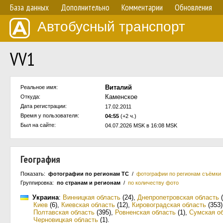
База данных
Дополнительно
Комментарии
Обновления
Автобусный транспорт
VV1
Виталий
Реальное имя:
Каменское
Откуда:
Дата регистрации:
17.02.2011
Время у пользователя:
04:55
(+2 ч.)
Был на сайте:
04.07.2026 MSK в 16:08 MSK
География
Показать:
фотографии по регионам ТС
/
фотографии по регионам съёмки
Группировка:
по странам и регионам
/
по количеству фото
Украина
:
Винницкая область
(24)
,
Днепропетровская область
(
Киев
(6)
,
Киевская область
(12)
,
Кировоградская область
(353)
Полтавская область
(395)
,
Ровненская область
(1)
,
Сумская о
Черновицкая область
(1)
.