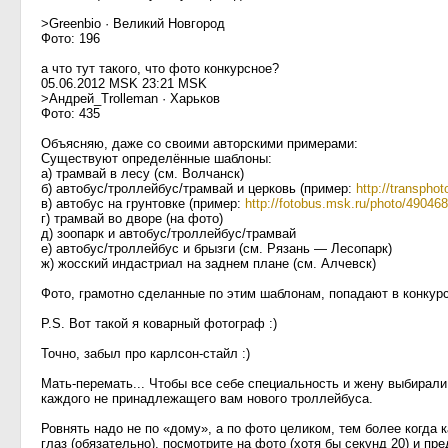
>Greenbio · Великий Новгород
Фото: 196
а что тут такого, что фото конкурсное?
05.06.2012 MSK 23:21 MSK
>Андрей_Trolleman · Харьков
Фото: 435
Объясняю, даже со своими авторскими примерами:
Существуют определённые шаблоны:
а) трамвай в лесу (см. Волчанск)
б) автобус/троллейбус/трамвай и церковь (пример:
http://transpho
в) автобус на грунтовке (пример:
http://fotobus.msk.ru/photo/490468
г) трамвай во дворе (на фото)
д) зоопарк и автобус/троллейбус/трамвай
е) автобус/троллейбус и брызги (см. Рязань — Лесопарк)
ж) жосский индастриал на заднем плане (см. Алчевск)
Фото, грамотно сделанные по этим шаблонам, попадают в конкур
P.S. Вот такой я коварный фотограф :)
Точно, забыл про карлсон-стайл :)
Мать-перемать... Чтобы все себе специальность и жену выбирал
каждого не принадлежащего вам нового троллейбуса.
Ровнять надо не по «дому», а по фото целиком, тем более когда
глаз (обязательно), посмотрите на фото (хотя бы секунд 20) и пр