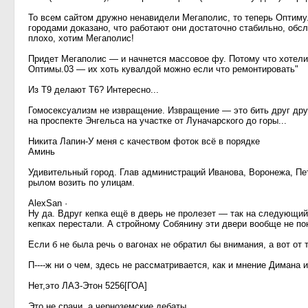
То всем сайтом дружно ненавидели Мегаполис, то теперь Оптим
городами доказано, что работают они достаточно стабильно, обс
плохо, хотим Мегаполис!
Придет Мегаполис — и начнется массовое фу. Потому что хотели
Оптимы.03 — их хоть кувалдой можно если что ремонтировать"
Из Т9 делают Т6? Интересно...
Гомосексуализм не извращение. Извращение — это бить друг друг
на проспекте Энгельса на участке от Луначарского до горы...
Никита Лапин-У меня с качеством фоток всё в порядке
Аминь
Удивительный город. Глав администраций Иванова, Воронежа, Пе
рылом возить по улицам.
AlexSan ·
Ну да. Вдруг кепка ещё в дверь не пролезет — так на следующи
кепках перестали. А стройному Собянину эти двери вообще не пон
Если б не была речь о вагонах не обратил бы внимания, а вот от
П----ж ни о чем, здесь не рассматривается, как и мнение Димана и
Нет,это ЛАЗ-Этон 5256[ГОА]
Это не срачи, а черноземские дебаты.