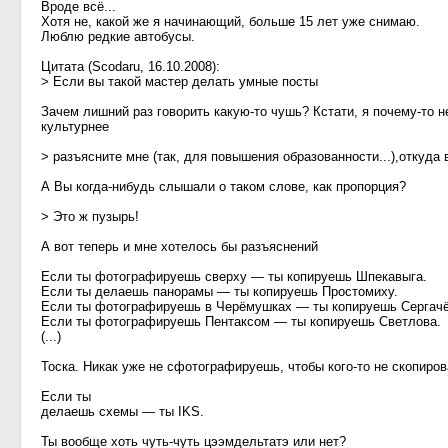
Вроде всё...
Хотя не, какой же я начинающий, больше 15 лет уже снимаю.
Люблю редкие автобусы.
Цитата (Scodaru, 16.10.2008):
> Если вы такой мастер делать умные посты
Зачем лишний раз говорить какую-то чушь? Кстати, я почему-то 
культурнее
> разъясните мне (так, для повышения образованности...),откуда
А Вы когда-нибудь слышали о таком слове, как пропорция?
> Это ж пузырь!
А вот теперь и мне хотелось бы разъяснений
Если ты фотографируешь сверху — ты копируешь Шпекавыга.
Если ты делаешь панорамы — ты копируешь Простомиху.
Если ты фотографируешь в Черёмушках — ты копируешь Сергачё
Если ты фотографируешь Пентаксом — ты копируешь Светлова.
(...)
Тоска. Никак уже не сфотографируешь, чтобы кого-то не скопиров
Если ты
делаешь схемы — ты IKS.
Ты вообще хоть чуть-чуть цээмдельтатэ или нет?