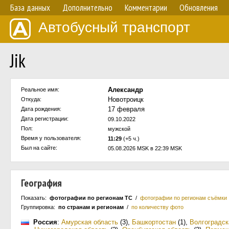
База данных
Дополнительно
Комментарии
Обновления
Автобусный транспорт
Jik
Александр
Реальное имя:
Новотроицк
Откуда:
17 февраля
Дата рождения:
Дата регистрации:
09.10.2022
Пол:
мужской
Время у пользователя:
11:29
(+5 ч.)
Был на сайте:
05.08.2026 MSK в 22:39 MSK
География
Показать:
фотографии по регионам ТС
/
фотографии по регионам съёмки
Группировка:
по странам и регионам
/
по количеству фото
Россия
:
Амурская область
(3)
,
Башкортостан
(1)
,
Волгоградск