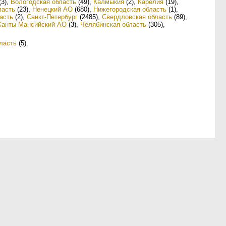
(3)
,
Вологодская область
(49)
,
Калмыкия
(2)
,
Карелия
(19)
,
ласть
(23)
,
Ненецкий АО
(680)
,
Нижегородская область
(1)
,
асть
(2)
,
Санкт-Петербург
(2485)
,
Свердловская область
(89)
,
Ханты-Мансийский АО
(3)
,
Челябинская область
(305)
,
ласть
(5)
.