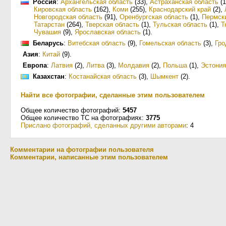
Россия
:
Архангельская область
(33)
,
Астраханская область
(1
Кировская область
(162)
,
Коми
(255)
,
Краснодарский край
(2)
,
Новгородская область
(91)
,
Оренбургская область
(1)
,
Пермск
Татарстан
(264)
,
Тверская область
(1)
,
Тульская область
(1)
,
Т
Чувашия
(9)
,
Ярославская область
(1)
.
Беларусь
:
Витебская область
(9)
,
Гомельская область
(3)
,
Гро
Азия
:
Китай
(9)
.
Европа
:
Латвия
(2)
,
Литва
(3)
,
Молдавия
(2)
,
Польша
(1)
,
Эстония
Казахстан
:
Костанайская область
(3)
,
Шымкент
(2)
.
Найти все фотографии, сделанные этим пользователем
Общее количество фотографий:
5457
Общее количество ТС на фотографиях:
3775
Прислано фотографий, сделанных другими авторами
: 4
Комментарии на фотографии пользователя
Комментарии, написанные этим пользователем