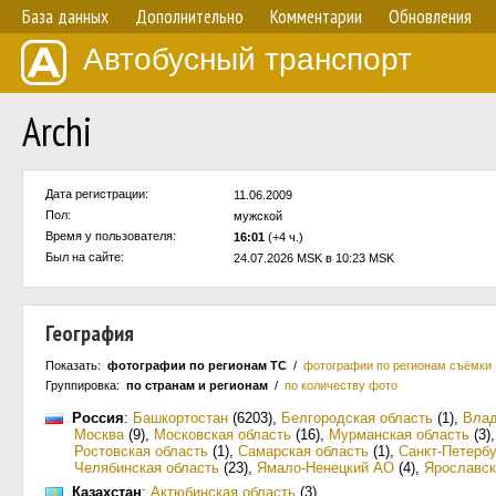
База данных
Дополнительно
Комментарии
Обновления
Автобусный транспорт
Archi
Дата регистрации:
11.06.2009
Пол:
мужской
Время у пользователя:
16:01
(+4 ч.)
Был на сайте:
24.07.2026 MSK в 10:23 MSK
География
Показать:
фотографии по регионам ТС
/
фотографии по регионам съёмки
Группировка:
по странам и регионам
/
по количеству фото
Россия
:
Башкортостан
(6203)
,
Белгородская область
(1)
,
Влад
Москва
(9)
,
Московская область
(16)
,
Мурманская область
(3)
Ростовская область
(1)
,
Самарская область
(1)
,
Санкт-Петербу
Челябинская область
(23)
,
Ямало-Ненецкий АО
(4)
,
Ярославск
Казахстан
:
Актюбинская область
(3)
.