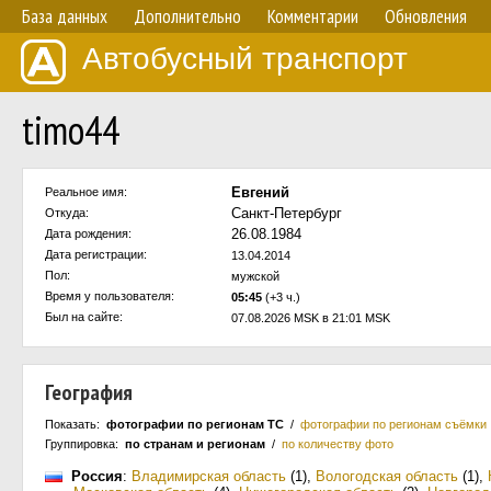
База данных
Дополнительно
Комментарии
Обновления
Автобусный транспорт
timo44
Евгений
Реальное имя:
Санкт-Петербург
Откуда:
26.08.1984
Дата рождения:
Дата регистрации:
13.04.2014
Пол:
мужской
Время у пользователя:
05:45
(+3 ч.)
Был на сайте:
07.08.2026 MSK в 21:01 MSK
География
Показать:
фотографии по регионам ТС
/
фотографии по регионам съёмки
Группировка:
по странам и регионам
/
по количеству фото
Россия
:
Владимирская область
(1)
,
Вологодская область
(1)
,