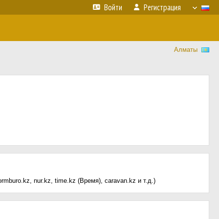
Войти
Регистрация
Алматы
uro.kz, nur.kz, time.kz (Время), caravan.kz и т.д.)