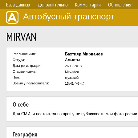
База данных
Дополнительно
Комментарии
Обновления
Автобусный транспорт
MIRVAN
Бахтияр Мирванов
Реальное имя:
Алматы
Откуда:
Дата регистрации:
26.12.2013
Старые имена:
Mirvadze
Пол:
мужской
Время у пользователя:
13:41
(+3 ч.)
О себе
Для СМИ: я настоятельно прошу не публиковать мои фотографии в св
География