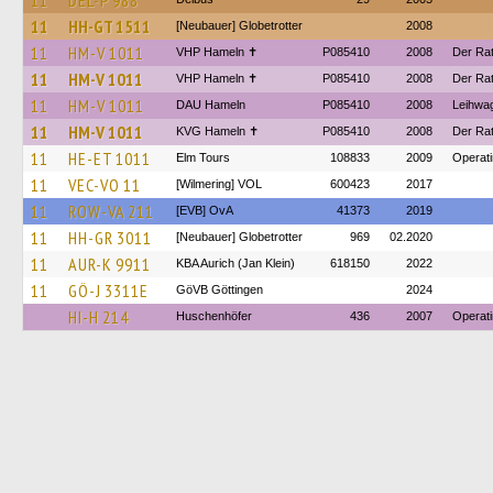
11
DEL-P 988
11
HH-GT 1511
[Neubauer] Globetrotter
2008
11
HM-V 1011
VHP Hameln ✝
P085410
2008
Der Ra
11
HM-V 1011
VHP Hameln ✝
P085410
2008
Der Ra
11
HM-V 1011
DAU Hameln
P085410
2008
Leihwa
11
HM-V 1011
KVG Hameln ✝
P085410
2008
Der Ra
11
HE-ET 1011
Elm Tours
108833
2009
Operat
11
VEC-VO 11
[Wilmering] VOL
600423
2017
11
ROW-VA 211
[EVB] OvA
41373
2019
11
HH-GR 3011
[Neubauer] Globetrotter
969
02.2020
11
AUR-K 9911
KBA Aurich (Jan Klein)
618150
2022
11
GÖ-J 3311E
GöVB Göttingen
2024
HI-H 214
Huschenhöfer
436
2007
Operati