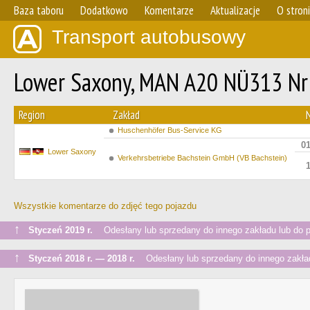
Baza taboru
Dodatkowo
Komentarze
Aktualizacje
O stron
Transport autobusowy
Lower Saxony, MAN A20 NÜ313 Nr
Region
Zakład
Huschenhöfer Bus-Service KG
0
Lower Saxony
Verkehrsbetriebe Bachstein GmbH (VB Bachstein)
Wszystkie komentarze do zdjęć tego pojazdu
↑
Styczeń 2019 r.
Odesłany lub sprzedany do innego zakładu lub do 
↑
Styczeń 2018 r. — 2018 r.
Odesłany lub sprzedany do innego zakład