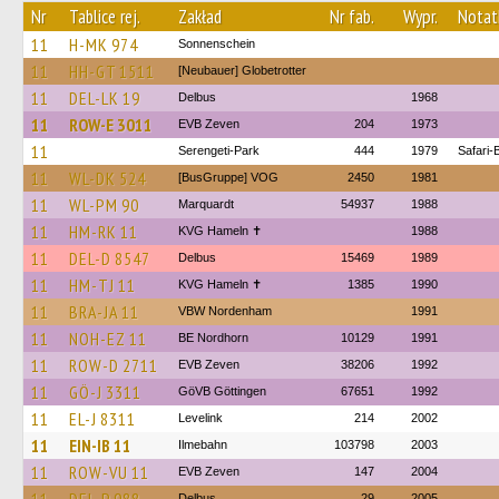
Nr
Tablice rej.
Zakład
Nr fab.
Wypr.
Notat
11
H-MK 974
Sonnenschein
11
HH-GT 1511
[Neubauer] Globetrotter
11
DEL-LK 19
Delbus
1968
11
ROW-E 3011
EVB Zeven
204
1973
11
Serengeti-Park
444
1979
Safari-
11
WL-DK 524
[BusGruppe] VOG
2450
1981
11
WL-PM 90
Marquardt
54937
1988
11
HM-RK 11
KVG Hameln ✝
1988
11
DEL-D 8547
Delbus
15469
1989
11
HM-TJ 11
KVG Hameln ✝
1385
1990
11
BRA-JA 11
VBW Nordenham
1991
11
NOH-EZ 11
BE Nordhorn
10129
1991
11
ROW-D 2711
EVB Zeven
38206
1992
11
GÖ-J 3311
GöVB Göttingen
67651
1992
11
EL-J 8311
Levelink
214
2002
11
EIN-IB 11
Ilmebahn
103798
2003
11
ROW-VU 11
EVB Zeven
147
2004
Delbus
29
2005