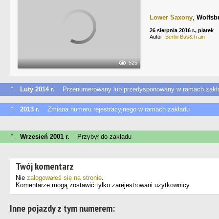
Lower Saxony
,
Wolfsb
26 sierpnia 2016 r., piątek
Autor:
Berlin Bus&Train
525
↑
Luty 2014 r.
Przenumerowany lub przedysponowany w ramach zakł
↑
2013 r.
Zmiana numeru rejestracyjnego w ramach zakładu
↑
Wrzesień 2001 r.
Przybył do zakładu
Twój komentarz
Nie
zalogowałeś się na stronie
.
Komentarze mogą zostawić tylko zarejestrowani użytkownicy.
Inne pojazdy z tym numerem: