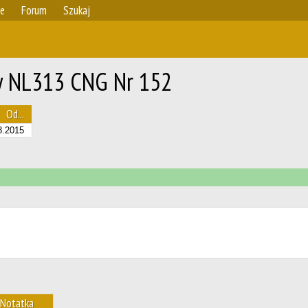
ie
Forum
Szukaj
ty NL313 CNG Nr 152
Od...
8.2015
Notatka