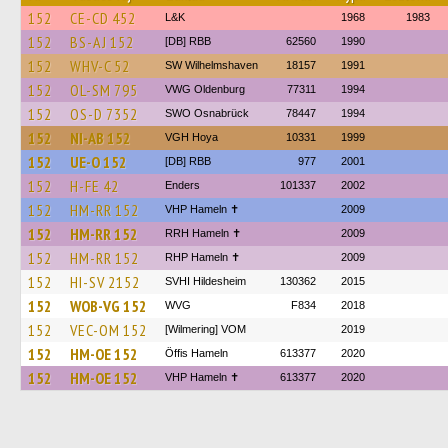
152
CE-CD 452
L&K
1968
1983
152
BS-AJ 152
[DB] RBB
62560
1990
152
WHV-C 52
SW Wilhelmshaven
18157
1991
152
OL-SM 795
VWG Oldenburg
77311
1994
152
OS-D 7352
SWO Osnabrück
78447
1994
152
NI-AB 152
VGH Hoya
10331
1999
152
UE-O 152
[DB] RBB
977
2001
152
H-FE 42
Enders
101337
2002
152
HM-RR 152
VHP Hameln ✝
2009
152
HM-RR 152
RRH Hameln ✝
2009
152
HM-RR 152
RHP Hameln ✝
2009
152
HI-SV 2152
SVHI Hildesheim
130362
2015
152
WOB-VG 152
WVG
F834
2018
152
VEC-OM 152
[Wilmering] VOM
2019
152
HM-OE 152
Öffis Hameln
613377
2020
152
HM-OE 152
VHP Hameln ✝
613377
2020