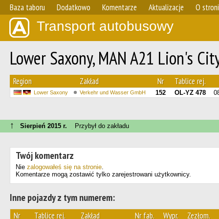
Baza taboru
Dodatkowo
Komentarze
Aktualizacje
O stron
Transport autobusowy
Lower Saxony, MAN A21 Lion's Ci
Region
Zakład
Nr
Tablice rej.
152
OL-YZ 478
0
Lower Saxony
Verkehr und Wasser GmbH
↑
Sierpień 2015 r.
Przybył do zakładu
Twój komentarz
Nie
zalogowałeś się na stronie
.
Komentarze mogą zostawić tylko zarejestrowani użytkownicy.
Inne pojazdy z tym numerem:
Nr
Tablice rej.
Zakład
Nr fab.
Wypr.
Zezłom.