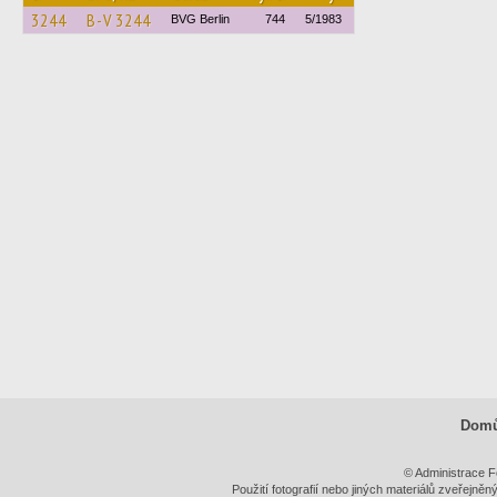
3244
B-V 3244
BVG Berlin
744
5/1983
Dom
© Administrace F
Použití fotografií nebo jiných materiálů zveřejně