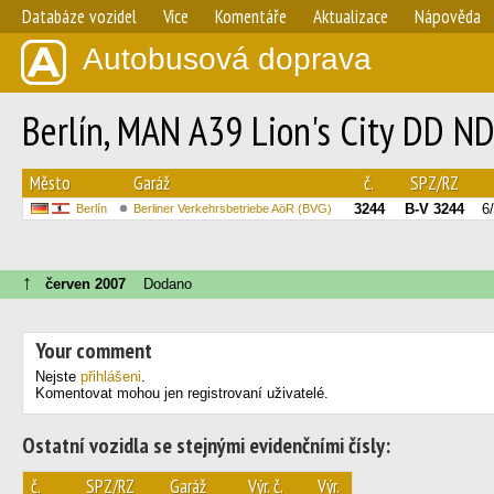
Databáze vozidel
Více
Komentáře
Aktualizace
Nápověda
Autobusová doprava
Berlín, MAN A39 Lion's City DD N
Město
Garáž
č.
SPZ/RZ
3244
B-V 3244
6
Berlín
Berliner Verkehrsbetriebe AöR (BVG)
↑
červen 2007
Dodano
Your comment
Nejste
přihlášeni
.
Komentovat mohou jen registrovaní uživatelé.
Ostatní vozidla se stejnými evidenčními čísly:
č.
SPZ/RZ
Garáž
Výr. č.
Výr.