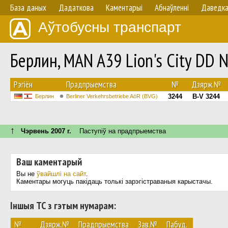
База даных
Дадаткова
Каментарыі
Абнаўленнi
Даведк
Аўтобусны транспарт
Берлин, MAN A39 Lion's City DD
Рэгіён
Прадпрыемства
№
Дзярж.№
3244
B-V 3244
Берлин
Berliner Verkehrsbetriebe AöR (BVG)
↑
Чэрвень 2007 г.
Паступiў на прадпрыемства
Ваш каментарый
Вы не
ўвайшлі на сайт
.
Каментары могуць пакідаць толькі зарэгістраваныя карыстачы.
Іншыя ТС з гэтым нумарам:
№
Дзярж.№
Прадпрыемства
Зав.№
Пабуд.