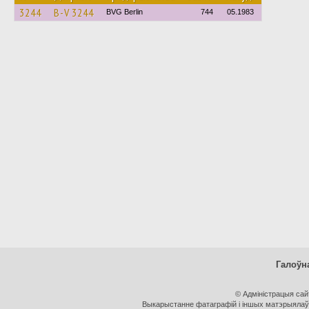
3244
B-V 3244
BVG Berlin
744
05.1983
Галоўн
© Адміністрацыя са
Выкарыстанне фатаграфій і іншых матэрыялаў, 