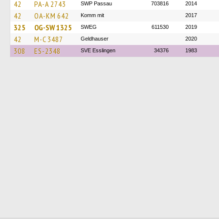
42
PA-A 2743
SWP Passau
703816
2014
42
OA-KM 642
Komm mit
2017
325
OG-SW 1325
SWEG
611530
2019
42
M-C 3487
Geldhauser
2020
308
ES-2348
SVE Esslingen
34376
1983