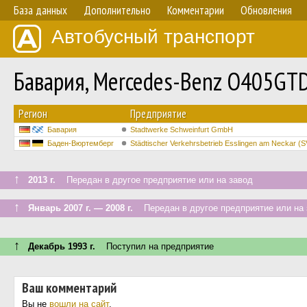
База данных
Дополнительно
Комментарии
Обновления
Автобусный транспорт
Бавария, Mercedes-Benz O405GT
Регион
Предприятие
Бавария
Stadtwerke Schweinfurt GmbH
Баден-Вюртемберг
Städtischer Verkehrsbetrieb Esslingen am Neckar (
↑
2013 г.
Передан в другое предприятие или на завод
↑
Январь 2007 г. — 2008 г.
Передан в другое предприятие или на 
↑
Декабрь 1993 г.
Поступил на предприятие
Ваш комментарий
Вы не
вошли на сайт
.