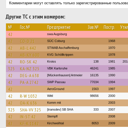
Комментарии могут оставлять только зарегистрированные пользов
Другие ТС с этим номером:
№
Гос.№
Предприятие
Зав.№
Постр.
Утил
42
swa Augsburg
42
CO-D 21
SÜC Coburg
1968
42
AB-L 442
STWAB Aschaffenburg
1970
42
AB-KY 600
KVG Schöllkrippen
1978
42
RO-SK 42
Kroiss
138
1981
201
325
KA-NZ 325
VBK Karlsruhe
46241
1985
42
DEG-A 638
[Mückenhausen] Artmeier
16135
1990
42
PA-A 2742
SWP Passau
77034
1994
42
AeroGround
1563
1997
42
R-W 1032
Wittl
98656
2000
42
OA-K 636
Komm mit
2003
325
SHA-VV 325
[transdev] SB SHA
333
2007
42
IN-ST 42
Stempfl
2008
42
KF-K 1142
Kirchweihtal
8053
2009