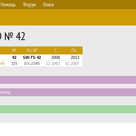
Помощь
Форум
Поиск
D № 42
№
Гос.№
С...
По...
42
SW-TS 42
2008
2013
325
ES-2348
12.1993
01.2007
SVE)
завод