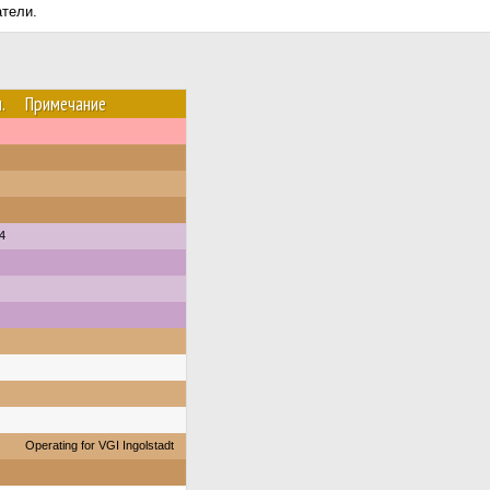
атели.
.
Примечание
4
Operating for VGI Ingolstadt