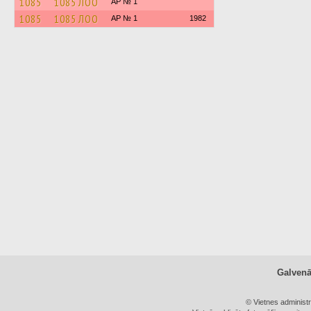
1085
1085 ЛОО
AP № 1
1085
1085 ЛОО
AP № 1
1982
Galven
© Vietnes administ