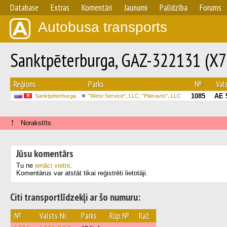
Database
Extras
Komentāri
Jaunumi
Palīdzība
Forums
Autobusa transports
Sanktpēterburga, GAZ-322131 (X
Reģions
Parks
№
Vals
1085
АЕ 
Sanktpēterburga
"West-Service", LLC; "Piteravto", LLC
↑
Norakstīts
Jūsu komentārs
Tu ne
ienāci vietni
.
Komentārus var atstāt tikai reģistrēti lietotāji.
Citi transportlīdzekļi ar šo numuru:
№
Valsts Nr.
Parks
Rūp.№
Raž.