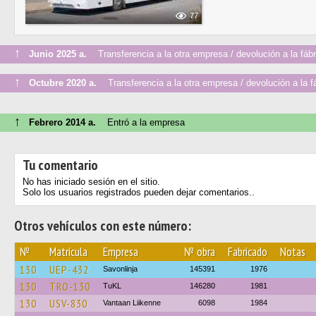
77
↑
Junio 2025 a.
Transferencia a la otra empresa / devolución a la fábr
↑
Octubre 2020 a.
Transferencia a la otra empresa / devolución a la f
↑
Febrero 2014 a.
Entró a la empresa
Tu comentario
No has iniciado sesión en el sitio.
Solo los usuarios registrados pueden dejar comentarios..
Otros vehículos con este número:
№
Matrícula
Empresa
№ obra
Fabricado
Notas
130
UEP-432
Savonlinja
145391
1976
130
TRO-130
TuKL
146280
1981
130
USV-830
Vantaan Liikenne
6098
1984