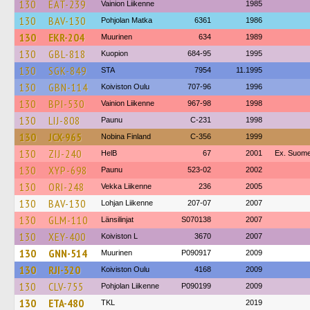
130
EAT-239
Vainion Liikenne
1985
130
BAV-130
Pohjolan Matka
6361
1986
130
EKR-204
Muurinen
634
1989
130
GBL-818
Kuopion
684-95
1995
130
SGK-849
STA
7954
11.1995
130
GBN-114
Koiviston Oulu
707-96
1996
130
BPI-530
Vainion Liikenne
967-98
1998
130
LIJ-808
Paunu
C-231
1998
130
JCX-965
Nobina Finland
C-356
1999
130
ZIJ-240
HelB
67
2001
Ex. Suome
130
XYP-698
Paunu
523-02
2002
130
ORI-248
Vekka Liikenne
236
2005
130
BAV-130
Lohjan Liikenne
207-07
2007
130
GLM-110
Länsilinjat
S070138
2007
130
XEY-400
Koiviston L
3670
2007
130
GNN-514
Muurinen
P090917
2009
130
RJI-320
Koiviston Oulu
4168
2009
130
CLV-755
Pohjolan Liikenne
P090199
2009
130
ETA-480
TKL
2019