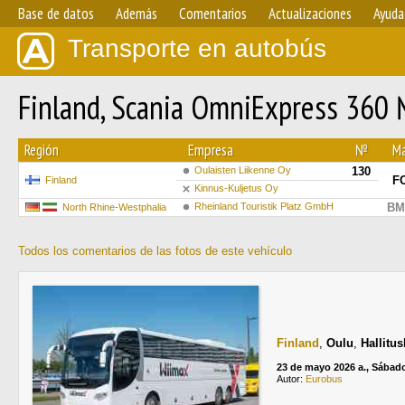
Base de datos
Además
Comentarios
Actualizaciones
Ayuda
Transporte en autobús
Finland, Scania OmniExpress 360
Región
Empresa
№
Ma
Oulaisten Liikenne Oy
130
F
Finland
Kinnus-Kuljetus Oy
Rheinland Touristik Platz GmbH
BM
North Rhine-Westphalia
Todos los comentarios de las fotos de este vehículo
Finland
,
Oulu
,
Hallitus
23 de mayo 2026 a., Sábad
Autor:
Eurobus