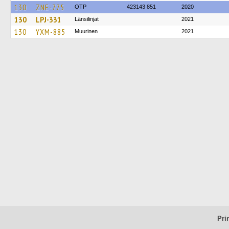
130
ZNE-775
OTP
423143 851
2020
130
LPJ-331
Länsilinjat
2021
130
YXM-885
Muurinen
2021
Pri