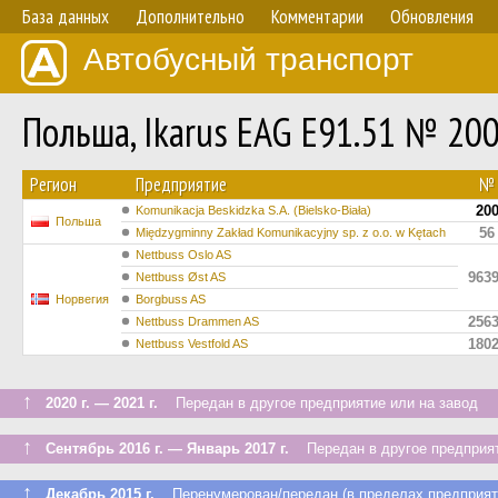
База данных
Дополнительно
Комментарии
Обновления
Автобусный транспорт
Польша, Ikarus EAG E91.51 № 20
Регион
Предприятие
№
20
Komunikacja Beskidzka S.A. (Bielsko-Biała)
Польша
56
Międzygminny Zakład Komunikacyjny sp. z o.o. w Kętach
Nettbuss Oslo AS
963
Nettbuss Øst AS
Норвегия
Borgbuss AS
256
Nettbuss Drammen AS
180
Nettbuss Vestfold AS
↑
2020 г. — 2021 г.
Передан в другое предприятие или на завод
↑
Сентябрь 2016 г. — Январь 2017 г.
Передан в другое предприят
↑
Декабрь 2015 г.
Перенумерован/передан (в пределах предприят