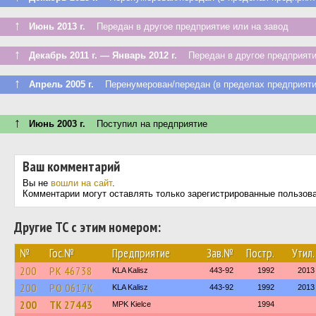
↑
Июнь 2013 г.
Передан в другое предприятие или на завод
↑
Декабрь 2011 г. — Январь 2012 г.
Передан в другое предприятие
↑
Апрель 2005 г.
Перенумерован/передан (в пределах предприяти
↑
Июнь 2003 г.
Поступил на предприятие
Ваш комментарий
Вы не
вошли на сайт
.
Комментарии могут оставлять только зарегистрированные пользов
Другие ТС с этим номером:
№
Гос.№
Предприятие
Зав.№
Постр.
Утил.
200
PK 46738
KLA Kalisz
443-92
1992
2013
200
PO 0617K
KLA Kalisz
443-92
1992
2013
200
TK 27443
MPK Kielce
1994