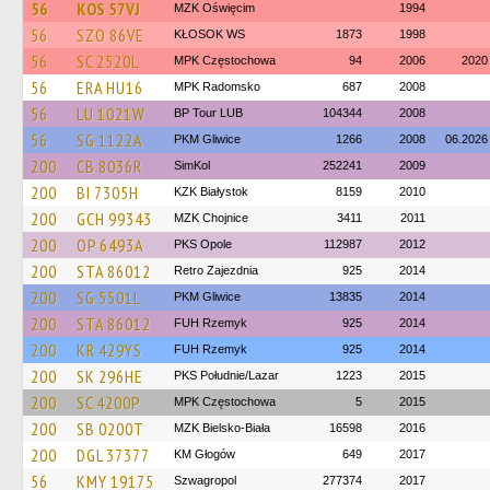
56
KOS 57VJ
MZK Oświęcim
1994
56
SZO 86VE
KŁOSOK WS
1873
1998
56
SC 2520L
MPK Częstochowa
94
2006
2020
56
ERA HU16
MPK Radomsko
687
2008
56
LU 1021W
BP Tour LUB
104344
2008
56
SG 1122A
PKM Gliwice
1266
2008
06.2026
200
CB 8036R
SimKol
252241
2009
200
BI 7305H
KZK Białystok
8159
2010
200
GCH 99343
MZK Chojnice
3411
2011
200
OP 6493A
PKS Opole
112987
2012
200
STA 86012
Retro Zajezdnia
925
2014
200
SG 5501L
PKM Gliwice
13835
2014
200
STA 86012
FUH Rzemyk
925
2014
200
KR 429YS
FUH Rzemyk
925
2014
200
SK 296HE
PKS Południe/Lazar
1223
2015
200
SC 4200P
MPK Częstochowa
5
2015
200
SB 0200T
MZK Bielsko-Biała
16598
2016
200
DGL 37377
KM Głogów
649
2017
56
KMY 19175
Szwagropol
277374
2017