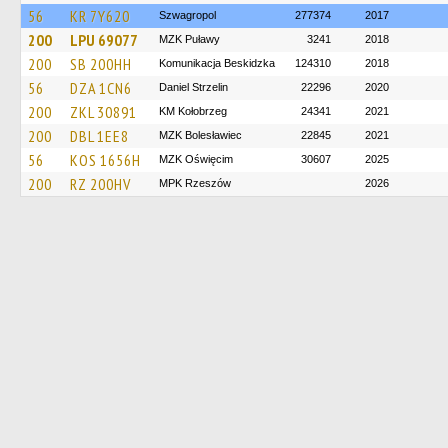
56
KR 7Y620
Szwagropol
277374
2017
200
LPU 69077
MZK Puławy
3241
2018
200
SB 200HH
Komunikacja Beskidzka
124310
2018
56
DZA 1CN6
Daniel Strzelin
22296
2020
200
ZKL 30891
KM Kołobrzeg
24341
2021
200
DBL 1EE8
MZK Bolesławiec
22845
2021
56
KOS 1656H
MZK Oświęcim
30607
2025
200
RZ 200HV
MPK Rzeszów
2026