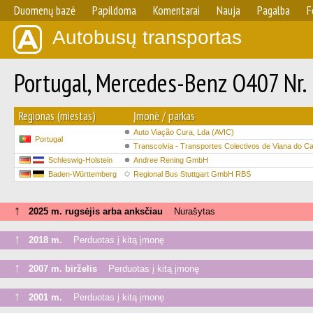
Duomenų bazė
Papildoma
Komentarai
Nauja
Pagalba
F
Autobusų transportas
Portugal, Mercedes-Benz O407 Nr.
Regionas (miestas)
Įmonė / parkas
Auto Viação Cura, Lda (AVIC)
Portugal
Transcolvia - Transportes Colectivos de Viana do Ca
Schleswig-Holstein
Andree Rening GmbH
Baden-Württemberg
Regional Bus Stuttgart GmbH RBS
↑
2025 m. rugsėjis arba anksčiau
Nurašytas
↑
2018 m.
Perduotas į kitą įmonę
↑
2007 m. birželis
Perduotas į kitą įmonę
↑
2001 m.
Perduotas į kitą įmonę