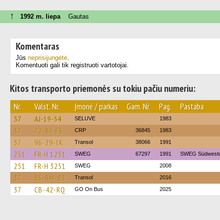
↑
1992 m. liepa
Gautas
Komentaras
Jūs
neprisijungėte
.
Komentuoti gali tik registruoti vartotojai.
Kitos transporto priemonės su tokiu pačiu numeriu:
Nr.
Valst. Nr.
Įmonė / parkas
Gam. Nr.
Pag.
Pastaba
37
AJ-19-54
SELUVE
1983
37
72-87-FS
CRP
36845
1983
37
96-29-JX
Transol
38066
1991
251
FR-H 1251
SWEG
67297
1991
SWEG Südwestd
251
FR-H 3251
SWEG
2008
37
86-RM-83
Transol
2016
37
CB-42-RQ
GO On Bus
2025