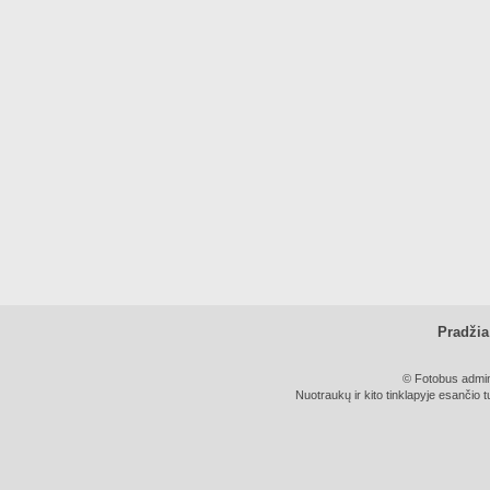
Pradžia
© Fotobus admini
Nuotraukų ir kito tinklapyje esančio t