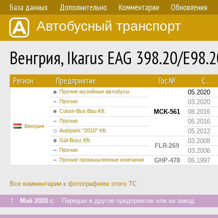
База данных
Дополнительно
Комментарии
Обновления
Автобусный транспорт
Венгрия, Ikarus EAG 398.20/E98
Регион
Предприятие
Гос.№
С...
Прочие музейные автобусы
05.2020
Прочие
03.2020
Colum-Bus Bau Kft.
MCK-561
08.2016
Прочие
05.2016
Венгрия
Autópark "2010" Kft.
05.2012
Gál-Busz Kft.
03.2008
FLR-269
Прочие
03.2006
Прочие промышленные компании
GHP-478
06.1997
Все комментарии к фотографиям этого ТС
↑
Май 2020 г.
Передан в другое предприятие или на завод