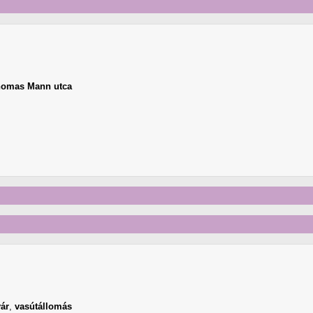
omas Mann utca
ár
,
vasútállomás