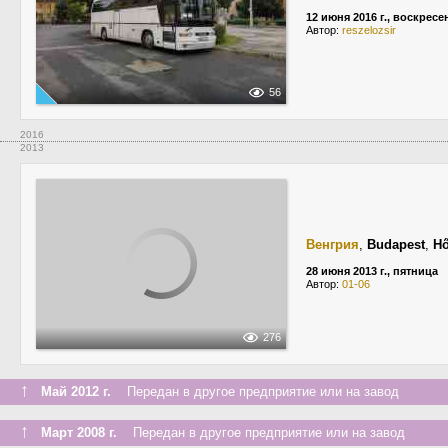
12 июня 2016 г., воскресе
Автор:
reszelozsir
56
2016
2013
Венгрия
,
Budapest
,
Hő
28 июня 2013 г., пятница
Автор:
01-06
276
↑
Май 2012 г.
Передан в другое предприятие или на завод
↑
Март 2008 г.
Передан в другое предприятие или на завод