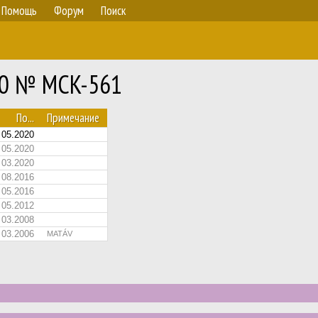
Помощь
Форум
Поиск
.20 № MCK-561
По...
Примечание
05.2020
05.2020
03.2020
08.2016
05.2016
05.2012
03.2008
03.2006
MATÁV