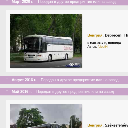
↑
Март 2020 г.
Передан в другое предприятие или на завод
Венгрия
,
Debrecen
,
Th
5 мая 2017 г., пятница
Автор:
fulop94
878
↑
Август 2016 г.
Передан в другое предприятие или на завод
↑
Май 2016 г.
Передан в другое предприятие или на завод
Венгрия
,
Székesfehérv