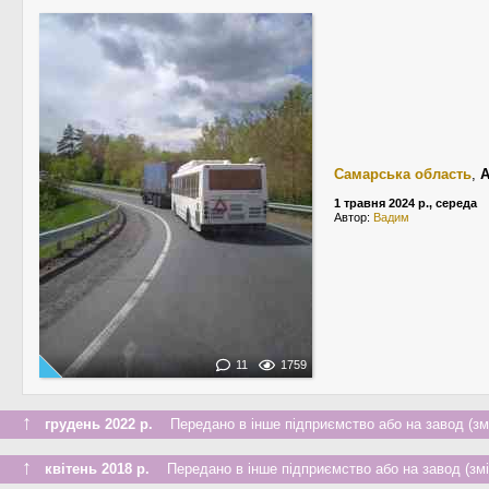
Самарська область
,
А
1 травня 2024 р., середа
Автор:
Вадим
11
1759
↑
грудень 2022 р.
Передано в інше підприємство або на завод (зм
↑
квітень 2018 р.
Передано в інше підприємство або на завод (змі