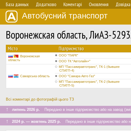
База данных
Додатково
Коментарі
Оновлення
Довідка
Автобусний транспорт
Воронежская область, ЛиАЗ-529
Мiсто
Підприємство
ООО "ПАРК"
Воронежская
область
ООО ТК "Автолайн+"
МП "Пассажиравтотранс", ТК-1 (бывшее
СПАТП-4)
Самарська область
ООО "Самара Авто Газ"
МП "Пассажиравтотранс", ТК-2 (бывшее
СПАТП-5)
Всі коментарі до фотографій цього ТЗ
↑
липень 2026 р.
Передано в інше підприємство або на завод (змі
↑
2024 р. — жовтень 2025 р.
Передано в інше підприємство або на