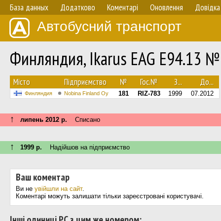
База данных
Додатково
Коментарі
Оновлення
Довідка
Автобусний транспорт
Финляндия, Ikarus EAG E94.13 №
Мiсто
Підприємство
№
Гос.№
З...
До...
181
RIZ-783
1999
07.2012
Финляндия
Nobina Finland Oy
↑
липень 2012 р.
Списано
↑
1999 р.
Надійшов на підприємство
Ваш коментар
Ви не
увійшли на сайт
.
Коментарі можуть залишати тільки зареєстровані користувачі.
Інші одиниці РС з цим же номером: