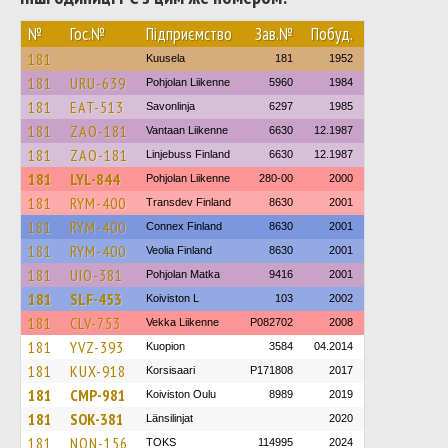
№
Гос.№
Підприємство
Зав.№
Побуд.
181
Kuusela
181
1952
181
URU-639
Pohjolan Liikenne
5960
1984
181
EAT-513
Savonlinja
6297
1985
181
ZAO-181
Vantaan Liikenne
6630
12.1987
181
ZAO-181
Linjebuss Finland
6630
12.1987
181
LYL-844
Pohjolan Liikenne
280-00
2000
181
RYM-400
Transdev Finland
8630
2001
181
RYM-400
Connex Finland
8630
2001
181
RYM-400
Veolia Finland
8630
2001
181
UIO-381
Pohjolan Matka
9416
2001
181
SLF-453
Koiviston L
103
2002
181
CLV-753
Vekka Liikenne
P082702
2008
181
YVZ-393
Kuopion
3584
04.2014
181
KUX-918
Korsisaari
P171808
2017
181
CMP-981
Koiviston Oulu
8989
2019
181
SOK-381
Länsilinjat
2020
181
NON-156
TOKS
114995
2024