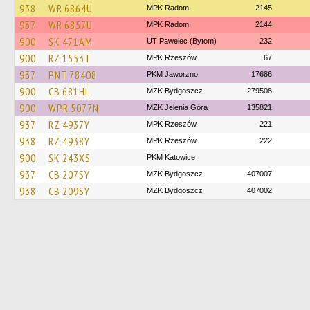
938
WR 6864U
MPK Radom
2145
937
WR 6857U
MPK Radom
2144
900
SK 471AM
UT Pawelec (Bytom)
232
900
RZ 1553T
MPK Rzeszów
67
937
PNT 78408
PKM Jaworzno
17686
900
CB 681HL
MZK Bydgoszcz
279508
900
WPR 5077N
MZK Jelenia Góra
135821
937
RZ 4937Y
MPK Rzeszów
221
938
RZ 4938Y
MPK Rzeszów
222
900
SK 243XS
PKM Katowice
937
CB 207SY
MZK Bydgoszcz
407007
938
CB 209SY
MZK Bydgoszcz
407002