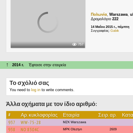
Πολωνία
,
Warszawa
,
u
Δρομολόγιο
222
14 Μαΐου 2015 г., πέμπτη
Συγγραφέας:
Gabik
757
↑
2014 г.
Έφτασε στην εταιρεία
Το σχόλιό σας
You need to
log in
to write comments.
Άλλα οχήματα με τον ίδιο αριθμό:
#
Αρ. κυκλοφορίας
Εταιρία
Σειρ. αρ.
Κατα
937
WW-75-28
MZK Warszawa
938
NO 8304C
MPK Olsztyn
2609