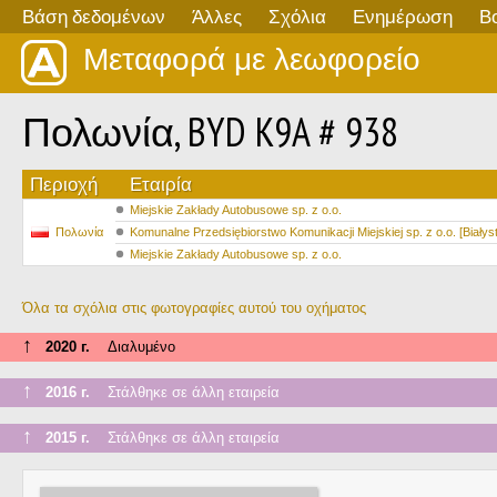
Βάση δεδομένων
Άλλες
Σχόλια
Ενημέρωση
Β
Μεταφορά με λεωφορείο
Πολωνία, BYD K9A # 938
Περιοχή
Εταιρία
Miejskie Zakłady Autobusowe sp. z o.o.
Πολωνία
Komunalne Przedsiębiorstwo Komunikacji Miejskiej sp. z o.o. [Białys
Miejskie Zakłady Autobusowe sp. z o.o.
Όλα τα σχόλια στις φωτογραφίες αυτού του οχήματος
↑
2020 г.
Διαλυμένο
↑
2016 г.
Στάλθηκε σε άλλη εταιρεία
↑
2015 г.
Στάλθηκε σε άλλη εταιρεία