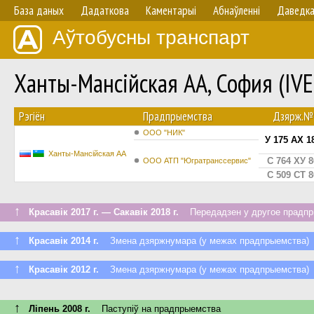
База даных
Дадаткова
Каментарыі
Абнаўленнi
Даведк
Аўтобусны транспарт
Ханты-Мансійская АА, София (IV
Рэгіён
Прадпрыемства
Дзярж.№
ООО "НИК"
У 175 АХ 1
Ханты-Мансійская АА
С 764 ХУ 8
ООО АТП "Югратранссервис"
С 509 СТ 8
↑
Красавік 2017 г. — Сакавік 2018 г.
Передадзен у другое прадпры
↑
Красавік 2014 г.
Змена дзяржнумара (у межах прадпрыемства)
↑
Красавік 2012 г.
Змена дзяржнумара (у межах прадпрыемства)
↑
Ліпень 2008 г.
Паступiў на прадпрыемства