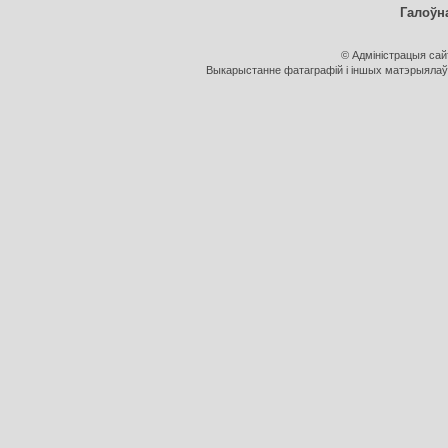
Галоўн
© Адміністрацыя са
Выкарыстанне фатаграфій і іншых матэрыялаў, 