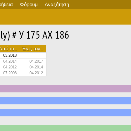
οήθεια
Φόρουμ
Αναζήτηση
ily) # У 175 АХ 186
Από το...
Έως τον...
03.2018
04.2014
04.2017
04.2012
04.2014
07.2008
04.2012