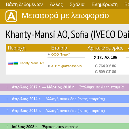
Βάση δεδομένων
Άλλες
Σχόλια
Ενημέρωση
Β
Μεταφορά με λεωφορείο
Khanty-Mansi AO, Sofia (IVECO Da
Περιοχή
Εταιρία
Αρ. κυκλοφορίας
OOO "Neak"
У 175 АХ 186
Khanty-Mansi AO
С 764 ХУ 86
ATP Yugratransservis
С 509 СТ 86
↑
Απρίλιος 2017 г. — Μάρτιος 2018 г.
Στάλθηκε σε άλλη εταιρεία
↑
Απρίλιος 2014 г.
Αλλαγή πινακίδας (εντός εταιρείας)
↑
Απρίλιος 2012 г.
Αλλαγή πινακίδας (εντός εταιρείας)
↑
Ιούλιος 2008 г.
Έφτασε στην εταιρεία