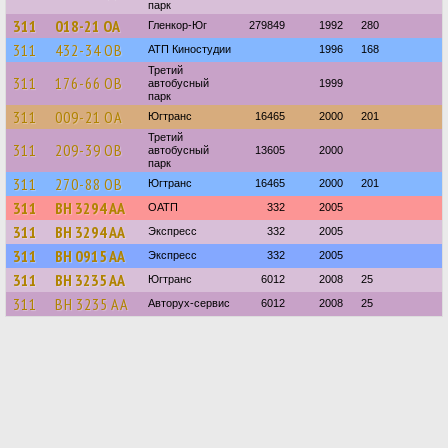
парк
311
018-21 ОА
Гленкор-Юг
279849
1992
280
311
432-34 ОВ
АТП Киностудии
1996
168
Третий
311
176-66 ОВ
автобусный
1999
парк
311
009-21 ОА
Югтранс
16465
2000
201
Третий
311
209-39 ОВ
автобусный
13605
2000
парк
311
270-88 ОВ
Югтранс
16465
2000
201
311
BH 3294 AA
ОАТП
332
2005
311
BH 3294 AA
Экспресс
332
2005
311
BH 0915 AA
Экспресс
332
2005
311
BH 3235 AA
Югтранс
6012
2008
25
311
BH 3235 AA
Авторух-сервис
6012
2008
25