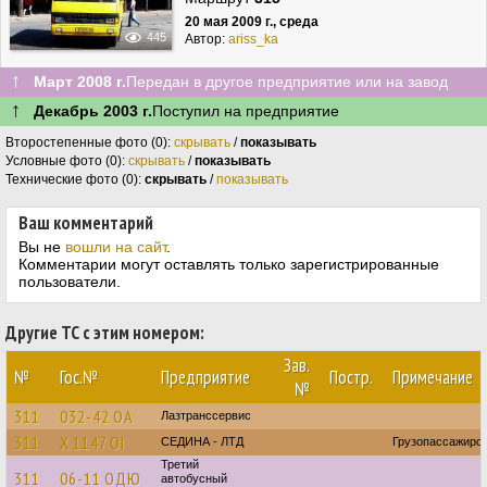
20 мая 2009 г., среда
445
Автор:
ariss_ka
↑
Март 2008 г.
Передан в другое предприятие или на завод
↑
Декабрь 2003 г.
Поступил на предприятие
Второстепенные фото (0):
скрывать
/
показывать
Условные фото (0):
скрывать
/
показывать
Технические фото (0):
скрывать
/
показывать
Ваш комментарий
Вы не
вошли на сайт
.
Комментарии могут оставлять только зарегистрированные
пользователи.
Другие ТС с этим номером:
Зав.
№
Гос.№
Предприятие
Постр.
Примечание
№
311
032-42 ОА
Лазтранссервис
311
Х 1147 ОІ
СЕДИНА - ЛТД
Грузопассажирс
Третий
311
06-11 ОДЮ
автобусный