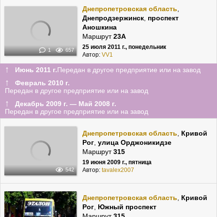
Днепропетровская область
,
Днепродзержинск
,
проспект
Аношкина
Маршрут
23А
25 июля 2011 г., понедельник
1
657
Автор:
VV1
↑
Июнь 2011 г.
Передан в другое предприятие или на завод
↑
Февраль 2010 г.
Передан в другое предприятие или на завод
↑
Декабрь 2009 г. — Май 2008 г.
Передан в другое предприятие или на завод
Днепропетровская область
,
Кривой
Рог
,
улица Орджоникидзе
Маршрут
315
19 июня 2009 г., пятница
Автор:
tavalex2007
542
Днепропетровская область
,
Кривой
Рог
,
Южный проспект
Маршрут
315