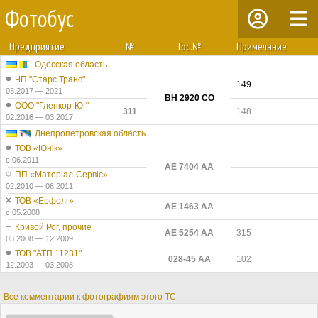
Фотобус
Предприятие
№
Гос.№
Примечание
Одесская область
ЧП "Старс Транс"
149
03.2017 — 2021
BH 2920 CO
ООО "Гленкор-Юг"
311
148
02.2016 — 03.2017
Днепропетровская область
ТОВ «Юнік»
с 06.2011
AE 7404 AA
ПП «Матеріал-Сервіс»
02.2010 — 06.2011
ТОВ «Ерфолг»
AE 1463 AA
с 05.2008
Кривой Рог, прочие
AE 5254 AA
315
03.2008 — 12.2009
ТОВ "АТП 11231"
028-45 АА
102
12.2003 — 03.2008
Все комментарии к фотографиям этого ТС