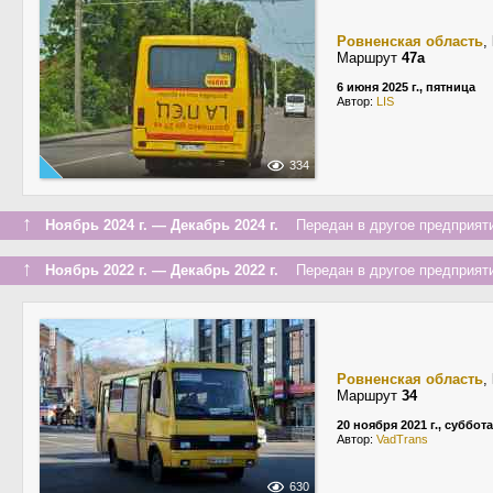
Ровненская область
,
Маршрут
47а
6 июня 2025 г., пятница
Автор:
LIS
334
↑
Ноябрь 2024 г. — Декабрь 2024 г.
Передан в другое предприяти
↑
Ноябрь 2022 г. — Декабрь 2022 г.
Передан в другое предприяти
Ровненская область
,
Маршрут
34
20 ноября 2021 г., суббота
Автор:
VadTrans
630