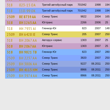
318
023-15 ОА
Третий автобусный парк
701942
1998
194
318
110-99 ОК
Третий автобусный парк
701942
1998
194
2509
BE 8739 AA
Север Транс
9822
2004
165
318
BH 1265 AA
Югтранс
2266
2006
25
318
HH 7935 AI
Гленкор-Юг
823
2007
148
2509
BH 6428 IE
Север Транс
205
2007
250
318
BH 2067 AA
Авторух-сервис
1303
2007
25
318
BH 2067 AA
Югтранс
1303
2007
25
318
BH 9821 TB
Гленкор-Юг
823
2007
280
2509
BH 2237 AA
Север Транс
3820
2007
250
2509
BH 3806 AA
Север Транс
9227
06.2011
250
2509
BH 4115 HM
Север Транс
8866
08.2011
250
2509
BH 3974 AA
Север Транс
8866
08.2011
250