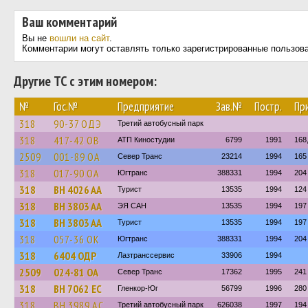
Ваш комментарий
Вы не
вошли на сайт
.
Комментарии могут оставлять только зарегистрированные пользов
Другие ТС с этим номером:
№
Гос.№
Предприятие
Зав.№
Постр.
Пр
318
90-37 ОДЭ
Третий автобусный парк
318
417-42 ОВ
АТП Киностудии
6799
1991
168
2509
001-89 ОА
Север Транс
23214
1994
165
318
017-90 ОА
Югтранс
388331
1994
204
318
BH 4026 AA
Турист
13535
1994
124
318
BH 3803 AA
ЭЯ САН
13535
1994
197
318
BH 3803 AA
Турист
13535
1994
197
318
057-36 ОК
Югтранс
388331
1994
204
318
6404 ОДР
Лазтранссервис
33906
1994
2509
024-81 ОА
Север Транс
17362
1995
241
318
BH 7062 EC
Гленкор-Юг
56799
1996
280
318
BH 3989 AC
Третий автобусный парк
626038
1997
194