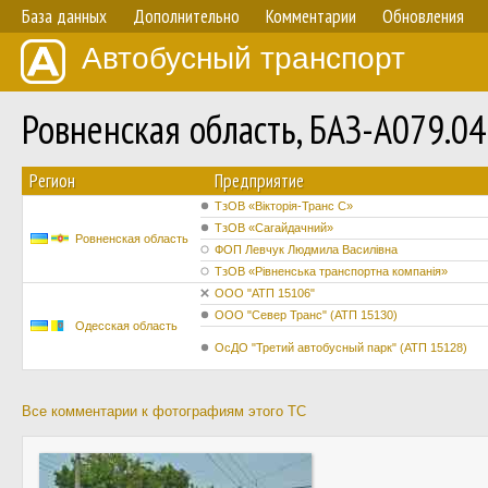
База данных
Дополнительно
Комментарии
Обновления
Автобусный транспорт
Ровненская область, БАЗ-А079.0
Регион
Предприятие
ТзОВ «Вікторія-Транс С»
ТзОВ «Сагайдачний»
Ровненская область
ФОП Левчук Людмила Василівна
ТзОВ «Рівненська транспортна компанія»
ООО "АТП 15106"
ООО "Север Транс" (АТП 15130)
Одесская область
ОсДО "Третий автобусный парк" (АТП 15128)
Все комментарии к фотографиям этого ТС