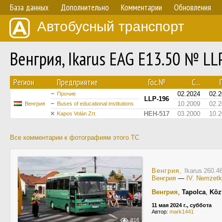
База данных
Дополнительно
Комментарии
Обновления
Автобусный транспорт
Венгрия, Ikarus EAG E13.50 № LL
Регион
Предприятие
Гос.№
С...
П
02.2024
02.
Прочие
LLP-196
10.2009
02.
Венгрия
Buses of educational institutions
HEH-517
03.2000
10.
Kapos Volán Zrt.
Все комментарии к фотографиям этого ТС
Венгрия
, Ikarus 260.
Венгрия
—
IV. Nemzetkö
Венгрия
,
Tapolca
,
Köz
11 мая 2024 г., суббота
Автор:
mark1441
816