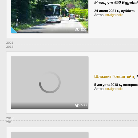
Маршрут
650 Eggebe
24 июля 2021 г., суббота
Автор:
straightcelle
501
2021
2018
Шлезвиг-Гольштейн
,
5 августа 2018 г., воскре
Автор:
straightcelle
538
2018
2016