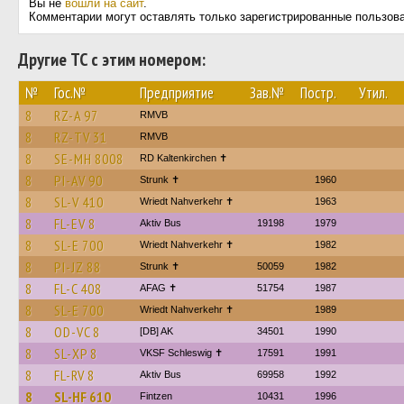
Вы не
вошли на сайт
.
Комментарии могут оставлять только зарегистрированные пользов
Другие ТС с этим номером:
№
Гос.№
Предприятие
Зав.№
Постр.
Утил.
8
RZ-A 97
RMVB
8
RZ-TV 31
RMVB
8
SE-MH 8008
RD Kaltenkirchen ✝︎
8
PI-AV 90
Strunk ✝
1960
8
SL-V 410
Wriedt Nahverkehr ✝︎
1963
8
FL-EV 8
Aktiv Bus
19198
1979
8
SL-E 700
Wriedt Nahverkehr ✝︎
1982
8
PI-JZ 88
Strunk ✝
50059
1982
8
FL-C 408
AFAG ✝
51754
1987
8
SL-E 700
Wriedt Nahverkehr ✝︎
1989
8
OD-VC 8
[DB] AK
34501
1990
8
SL-XP 8
VKSF Schleswig ✝︎
17591
1991
8
FL-RV 8
Aktiv Bus
69958
1992
8
SL-HF 610
Fintzen
10431
1996