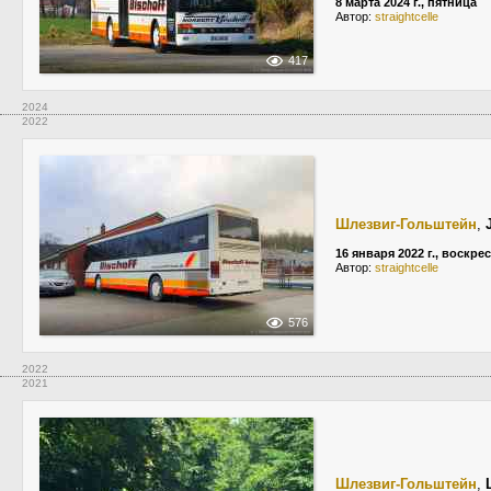
8 марта 2024 г., пятница
Автор:
straightcelle
417
2024
2022
Шлезвиг-Гольштейн
,
16 января 2022 г., воскре
Автор:
straightcelle
576
2022
2021
Шлезвиг-Гольштейн
,