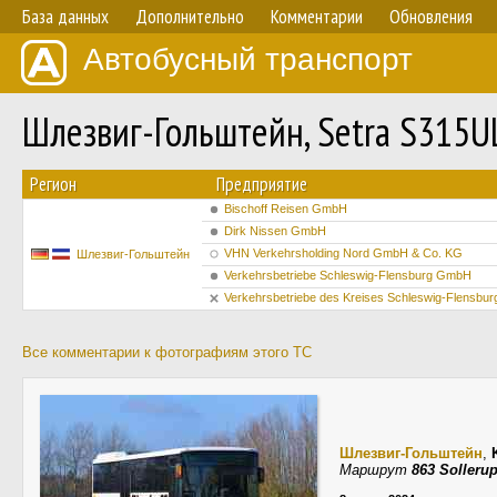
База данных
Дополнительно
Комментарии
Обновления
Автобусный транспорт
Шлезвиг-Гольштейн, Setra S315U
Регион
Предприятие
Bischoff Reisen GmbH
Dirk Nissen GmbH
VHN Verkehrsholding Nord GmbH & Co. KG
Шлезвиг-Гольштейн
Verkehrsbetriebe Schleswig-Flensburg GmbH
Verkehrsbetriebe des Kreises Schleswig-Flensbu
Все комментарии к фотографиям этого ТС
Шлезвиг-Гольштейн
,
Маршрут
863 Solleru