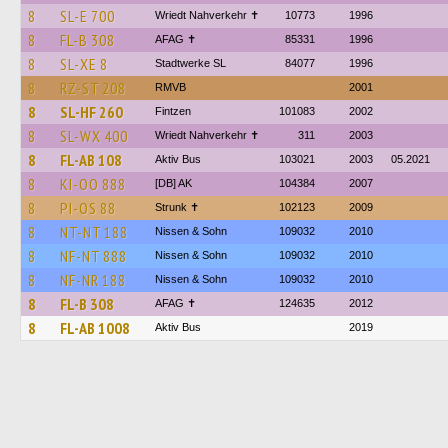
8
SL-E 700
Wriedt Nahverkehr ✝︎
10773
1996
8
FL-B 308
AFAG ✝
85331
1996
8
SL-XE 8
Stadtwerke SL
84077
1996
8
RZ-ST 208
RMVB
2001
8
SL-HF 260
Fintzen
101083
2002
8
SL-WX 400
Wriedt Nahverkehr ✝︎
311
2003
8
FL-AB 108
Aktiv Bus
103021
2003
05.2021
8
KI-OO 888
[DB] AK
104384
2007
8
PI-OS 88
Strunk ✝
102123
2009
8
NT-NT 188
Nissen & Sohn
109032
2010
8
NF-NT 888
Nissen & Sohn
109032
2010
8
NF-NR 188
Nissen & Sohn
109032
2010
8
FL-B 308
AFAG ✝
124635
2012
8
FL-AB 1008
Aktiv Bus
2019